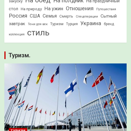
На обед
На полдник
На праздничный
закуску
Отношения
На ужин
стол
На природу
Путешествия
Россия
США
Семья
Сытный
Смерть
Спецоперации
Украина
завтрак
Туризм
Турция
бренд
Тени для век
стиль
коллекция
Туризм.
ТУРИЗМ