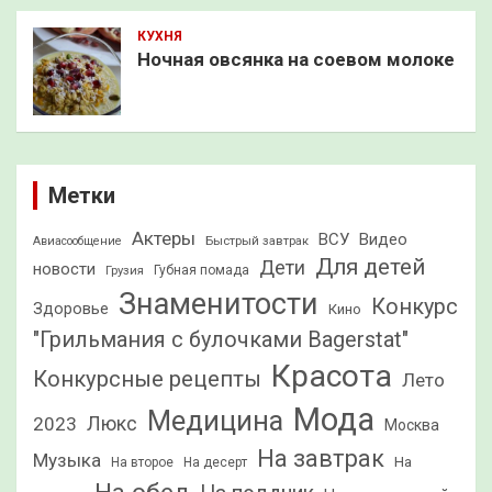
КУХНЯ
Ночная овсянка на соевом молоке
Метки
Актеры
ВСУ
Видео
Быстрый завтрак
Авиасообщение
Для детей
Дети
новости
Грузия
Губная помада
Знаменитости
Конкурс
Здоровье
Кино
"Грильмания с булочками Bagerstat"
Красота
Конкурсные рецепты
Лето
Мода
Медицина
2023
Люкс
Москва
На завтрак
Музыка
На
На второе
На десерт