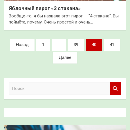
Яблочный пирог «3 стакана»
Вообще-то, я бы назвала этот пирог — "4 стакана". Вы
поймёте, почему. Очень простой и очень…
Пагинация
Назад
1
…
39
40
41
записей
Далее
П
о
и
с
к