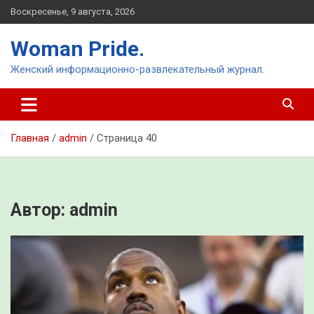
Перейти
Воскресенье, 9 августа, 2026
к
содержимому
Woman Pride.
Женский информационно-развлекательный журнал.
Главная
admin
Страница 40
Автор:
admin