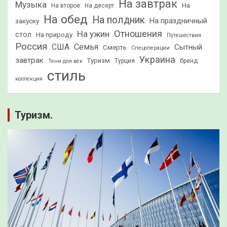
На завтрак
Музыка
На
На второе
На десерт
На обед
На полдник
На праздничный
закуску
Отношения
На ужин
стол
На природу
Путешествия
Россия
США
Семья
Сытный
Смерть
Спецоперации
Украина
завтрак
Туризм
Турция
бренд
Тени для век
стиль
коллекция
Туризм.