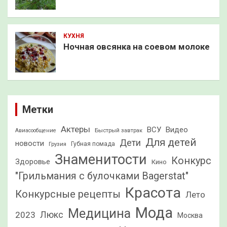
КУХНЯ
Ночная овсянка на соевом молоке
Метки
Актеры
ВСУ
Видео
Быстрый завтрак
Авиасообщение
Для детей
Дети
новости
Грузия
Губная помада
Знаменитости
Конкурс
Здоровье
Кино
"Грильмания с булочками Bagerstat"
Красота
Конкурсные рецепты
Лето
Мода
Медицина
2023
Люкс
Москва