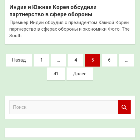
Индия и Южная Корея обсудили
партнерство в сфере обороны
Премьер Индии обсудил с президентом Южной Кореи
партнерство в сферах обороны и экономики Фото: The
South…
Пагинация
Назад
1
…
4
5
6
…
записей
41
Далее
П
о
и
с
к