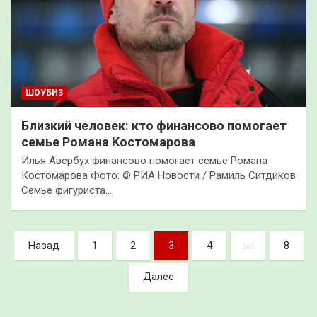
ШОУБИЗ
Близкий человек: кто финансово помогает
семье Романа Костомарова
Илья Авербух финансово помогает семье Романа
Костомарова Фото: © РИА Новости / Рамиль Ситдиков
Семье фигуриста…
Пагинация
Назад
1
2
3
4
…
8
записей
Далее