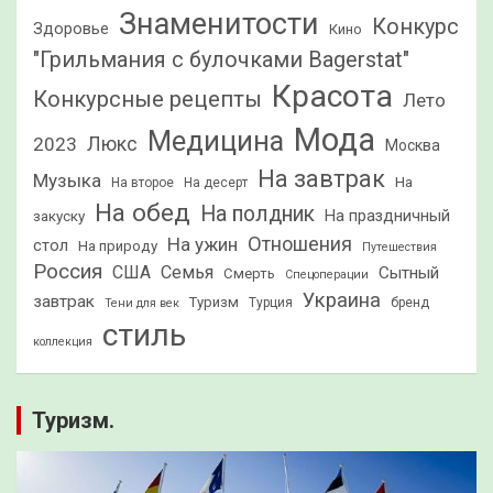
Знаменитости
Конкурс
Здоровье
Кино
"Грильмания с булочками Bagerstat"
Красота
Конкурсные рецепты
Лето
Мода
Медицина
2023
Люкс
Москва
На завтрак
Музыка
На
На второе
На десерт
На обед
На полдник
На праздничный
закуску
Отношения
На ужин
стол
На природу
Путешествия
Россия
США
Семья
Сытный
Смерть
Спецоперации
Украина
завтрак
Туризм
Турция
бренд
Тени для век
стиль
коллекция
Туризм.