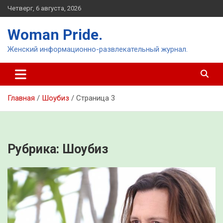
Перейти
Четверг, 6 августа, 2026
к
содержимому
Woman Pride.
Женский информационно-развлекательный журнал.
Главная
Шоубиз
Страница 3
Рубрика:
Шоубиз