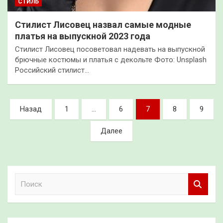
СТИЛЬ
Стилист Лисовец назвал самые модные
платья на выпускной 2023 года
Стилист Лисовец посоветовал надевать на выпускной
брючные костюмы и платья с декольте Фото: Unsplash
Российский стилист…
Пагинация
Назад
1
…
6
7
8
9
записей
Далее
П
о
и
с
к