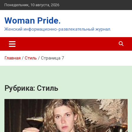
Перейти
Понедельник, 10 августа, 2026
к
содержимому
Woman Pride.
Женский информационно-развлекательный журнал.
Главная
Стиль
Страница 7
Рубрика:
Стиль