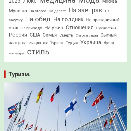
Медицина
2023
Люкс
Москва
На завтрак
Музыка
На
На второе
На десерт
На обед
На полдник
На праздничный
закуску
Отношения
На ужин
стол
На природу
Путешествия
Россия
США
Семья
Сытный
Смерть
Спецоперации
Украина
завтрак
Туризм
Турция
бренд
Тени для век
стиль
коллекция
Туризм.