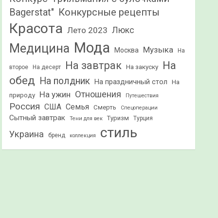
Конкурсные рецепты
Bagerstat"
Красота
Лето 2023
Люкс
Мода
Медицина
Музыка
Москва
На
На
На завтрак
На закуску
второе
На десерт
обед
На полдник
На праздничный стол
На
Отношения
На ужин
природу
Путешествия
Россия
США
Семья
Смерть
Спецоперации
Сытный завтрак
Туризм
Турция
Тени для век
стиль
Украина
бренд
коллекция