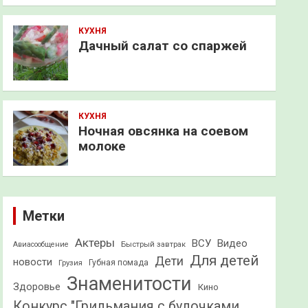
КУХНЯ
Дачный салат со спаржей
КУХНЯ
Ночная овсянка на соевом
молоке
Метки
Актеры
ВСУ
Видео
Быстрый завтрак
Авиасообщение
Для детей
Дети
новости
Грузия
Губная помада
Знаменитости
Здоровье
Кино
Конкурс "Грильмания с булочками