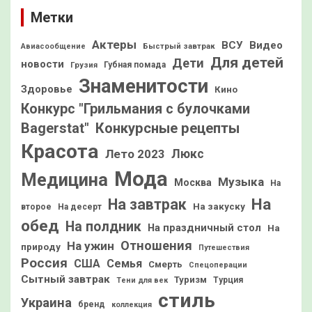
Метки
Актеры
ВСУ
Видео
Быстрый завтрак
Авиасообщение
Для детей
Дети
новости
Грузия
Губная помада
Знаменитости
Здоровье
Кино
Конкурс "Грильмания с булочками
Конкурсные рецепты
Bagerstat"
Красота
Лето 2023
Люкс
Мода
Медицина
Музыка
Москва
На
На
На завтрак
На закуску
второе
На десерт
обед
На полдник
На праздничный стол
На
Отношения
На ужин
природу
Путешествия
Россия
США
Семья
Смерть
Спецоперации
Сытный завтрак
Туризм
Турция
Тени для век
стиль
Украина
бренд
коллекция