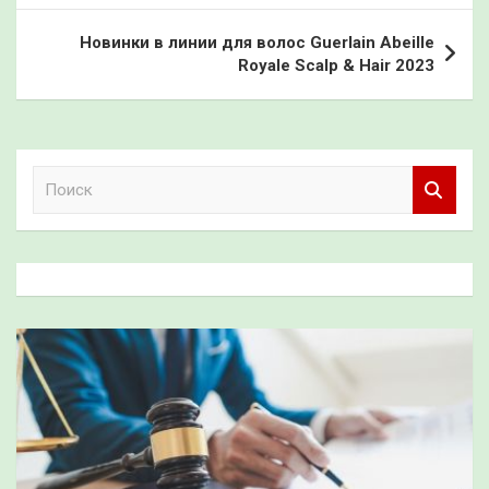
записям
Новинки в линии для волос Guerlain Abeille
Royale Scalp & Hair 2023
П
о
и
с
к