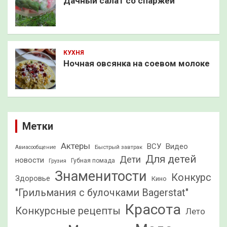
Дачный салат со спаржей
КУХНЯ
Ночная овсянка на соевом молоке
Метки
Актеры
ВСУ
Видео
Быстрый завтрак
Авиасообщение
Для детей
Дети
новости
Грузия
Губная помада
Знаменитости
Конкурс
Здоровье
Кино
"Грильмания с булочками Bagerstat"
Красота
Конкурсные рецепты
Лето