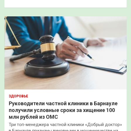
к
ЗДОРОВЬЕ
Руководители частной клиники в Барнауле
получили условные сроки за хищение 100
млн рублей из ОМС
Три топ-менеджера частной клиники «Добрый доктор»
в Барнауле признаны виновными в мошенничестве на