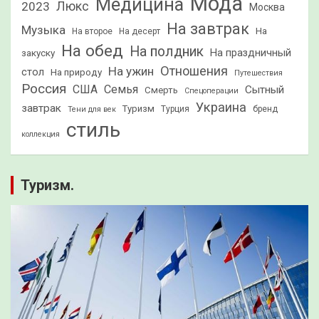
Мода
Медицина
2023
Люкс
Москва
На завтрак
Музыка
На
На второе
На десерт
На обед
На полдник
На праздничный
закуску
Отношения
На ужин
стол
На природу
Путешествия
Россия
США
Семья
Сытный
Смерть
Спецоперации
Украина
завтрак
Туризм
Турция
бренд
Тени для век
стиль
коллекция
Туризм.