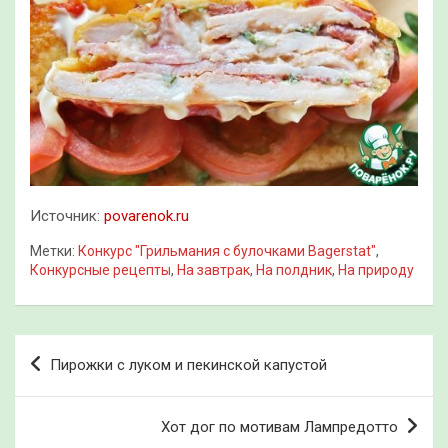
Источник:
povarenok.ru
Метки:
Конкурс "Грильмания с булочками Bagerstat"
,
Конкурсные рецепты
,
На завтрак
,
На полдник
,
На природу
Навигация
Пирожки с луком и пекинской капустой
по
записям
Хот дог по мотивам Лампредотто