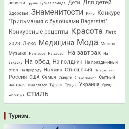
Для детей
Дети
новости
Грузия
Губная помада
Знаменитости
Конкурс
Здоровье
Кино
"Грильмания с булочками Bagerstat"
Красота
Конкурсные рецепты
Лето
Мода
Медицина
2023
Люкс
Москва
На завтрак
Музыка
На
На второе
На десерт
На обед
На полдник
На праздничный
закуску
Отношения
На ужин
стол
На природу
Путешествия
Россия
США
Семья
Сытный
Смерть
Спецоперации
Украина
завтрак
Туризм
Турция
бренд
Тени для век
стиль
коллекция
Туризм.