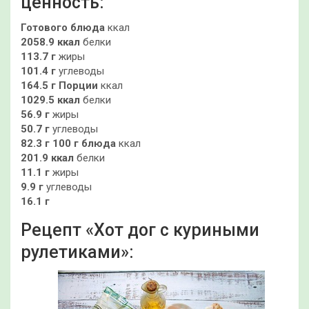
ценность:
Готового блюда
ккал
2058.9 ккал
белки
113.7 г
жиры
101.4 г
углеводы
164.5 г
Порции
ккал
1029.5 ккал
белки
56.9 г
жиры
50.7 г
углеводы
82.3 г
100 г блюда
ккал
201.9 ккал
белки
11.1 г
жиры
9.9 г
углеводы
16.1 г
Рецепт «Хот дог с куриными
рулетиками»: