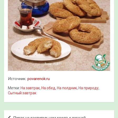
Источник:
povarenok.ru
Метки:
На завтрак
,
На обед
,
На полдник
,
На природу
,
Сытный завтрак
Навигация