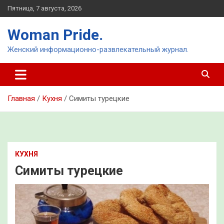
Перейти
Пятница, 7 августа, 2026
к
содержимому
Woman Pride.
Женский информационно-развлекательный журнал.
Главная
Кухня
Симиты турецкие
КУХНЯ
Симиты турецкие