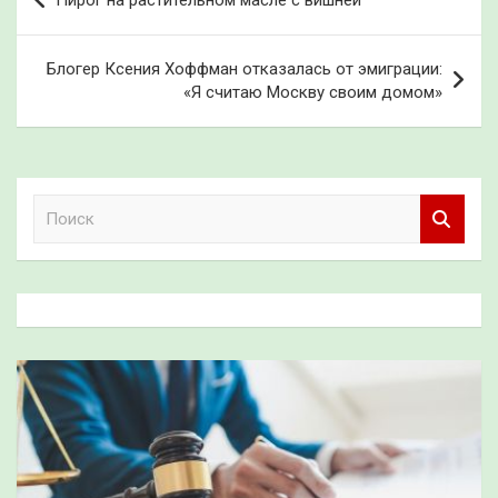
Пирог на растительном масле с вишней
по
записям
Блогер Ксения Хоффман отказалась от эмиграции:
«Я считаю Москву своим домом»
П
о
и
с
к