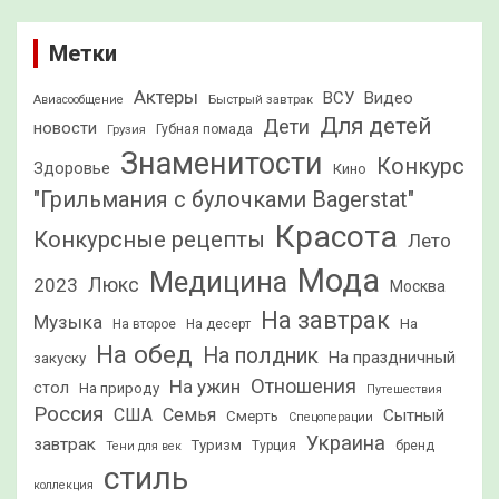
Метки
Актеры
ВСУ
Видео
Быстрый завтрак
Авиасообщение
Для детей
Дети
новости
Грузия
Губная помада
Знаменитости
Конкурс
Здоровье
Кино
"Грильмания с булочками Bagerstat"
Красота
Конкурсные рецепты
Лето
Мода
Медицина
2023
Люкс
Москва
На завтрак
Музыка
На
На второе
На десерт
На обед
На полдник
На праздничный
закуску
Отношения
На ужин
стол
На природу
Путешествия
Россия
США
Семья
Сытный
Смерть
Спецоперации
Украина
завтрак
Туризм
Турция
бренд
Тени для век
стиль
коллекция