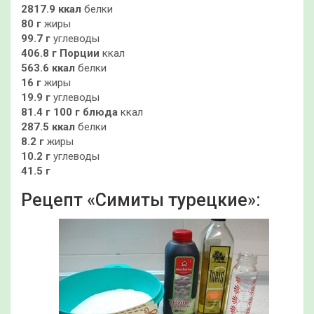
2817.9 ккал
белки
80 г
жиры
99.7 г
углеводы
406.8 г
Порции
ккал
563.6 ккал
белки
16 г
жиры
19.9 г
углеводы
81.4 г
100 г блюда
ккал
287.5 ккал
белки
8.2 г
жиры
10.2 г
углеводы
41.5 г
Рецепт «Симиты турецкие»: