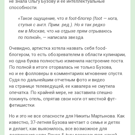
не знала Ольгу Бузову и ее интеллектуальные
способности.
«Такое ощущение, что я foot-блогер (foot — нога,
ступня с англ. Прим. ред.). Но я так редко
ем в Москве, что на отдыхе прям отрываюсь
по полной»
, — написала звезда.
Очевидно, артистка хотела назвать себя food-
блогером, то есть обозревателем в области кулинарии,
но одна буква полностью изменила настроение поста.
По полной в итоге оторвалась не только Бузова,
но и ее фолловеры в комментариях мгновение спустя.
Судя по дальнейшим отчетным фото и видео
на странице телеведущей, ее кавалера не смутила
опечатка. По крайней мере, не заставила спешно
покинуть отель, спрятав свои ноги от местной фут-
фетишистки.
Но и это не все опасности для Никиты Мартынова. Как
известно, 37-летняя Бузова мечтает о семье и детях
и делает, как выяснилось, все возможное для