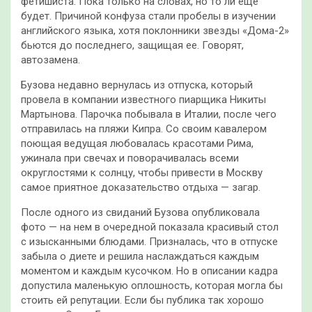
фетишиста. Пока только на словах, но то ли еще
будет. Причиной конфуза стали пробелы в изучении
английского языка, хотя поклонники звезды «Дома-2»
бьются до последнего, защищая ее. Говорят,
автозамена.
Бузова недавно вернулась из отпуска, который
провела в компании известного пиарщика Никиты
Мартынова. Парочка побывала в Италии, после чего
отправилась на пляжи Кипра. Со своим кавалером
поющая ведущая любовалась красотами Рима,
ужинала при свечах и поворачивалась всеми
округлостями к солнцу, чтобы привести в Москву
самое приятное доказательство отдыха — загар.
После одного из свиданий Бузова опубликовала
фото — на нем в очередной показала красивый стол
с изысканными блюдами. Призналась, что в отпуске
забыла о диете и решила наслаждаться каждым
моментом и каждым кусочком. Но в описании кадра
допустила маленькую оплошность, которая могла бы
стоить ей репутации. Если бы публика так хорошо