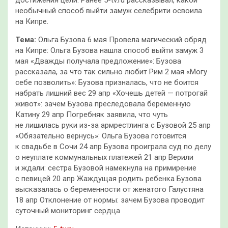
достижения цели. Ранее 5-tv.ru рассказывал, какой
необычный способ выйти замуж селебрити освоила
на Кипре.
Тема:
Ольга Бузова 6 мая Провела магический обряд
на Кипре: Ольга Бузова нашла способ выйти замуж 3
мая «Дважды получала предложение»: Бузова
рассказала, за что так сильно любит Рим 2 мая «Могу
себе позволить»: Бузова призналась, что не боится
набрать лишний вес 29 апр «Хочешь детей — потрогай
живот»: зачем Бузова преследовала беременную
Катину 29 апр Погребняк заявила, что чуть
не лишилась руки из-за армрестлинга с Бузовой 25 апр
«Обязательно вернусь»: Ольга Бузова готовится
к свадьбе в Сочи 24 апр Бузова проиграла суд по делу
о неуплате коммунальных платежей 21 апр Верили
и ждали: сестра Бузовой намекнула на примирение
с певицей 20 апр Жаждущая родить ребенка Бузова
высказалась о беременности от женатого Галустяна
18 апр Отклонение от нормы: зачем Бузова проводит
суточный мониторинг сердца