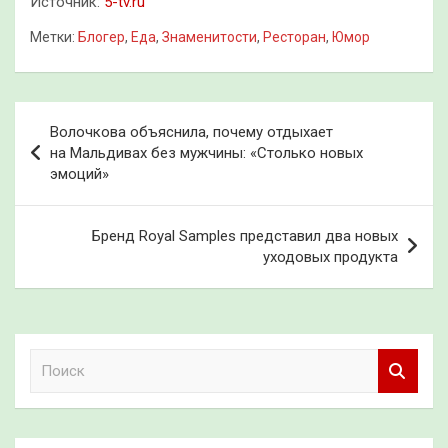
Источник:
5-tv.ru
Метки:
Блогер
,
Еда
,
Знаменитости
,
Ресторан
,
Юмор
Навигация
Волочкова объяснила, почему отдыхает
по
на Мальдивах без мужчины: «Столько новых
эмоций»
записям
Бренд Royal Samples представил два новых
уходовых продукта
П
о
и
с
к