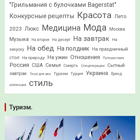
"Грильмания с булочками Bagerstat"
Красота
Конкурсные рецепты
Лето
Мода
Медицина
2023
Люкс
Москва
На завтрак
Музыка
На
На второе
На десерт
На обед
На полдник
На праздничный
закуску
Отношения
На ужин
стол
На природу
Путешествия
Россия
США
Семья
Сытный
Смерть
Спецоперации
Украина
завтрак
Туризм
Турция
бренд
Тени для век
стиль
коллекция
Туризм.