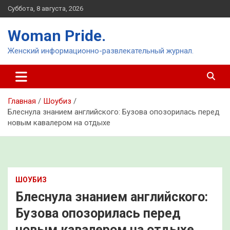
Перейти
Суббота, 8 августа, 2026
к
содержимому
Woman Pride.
Женский информационно-развлекательный журнал.
Главная
Шоубиз
Блеснула знанием английского: Бузова опозорилась перед
новым кавалером на отдыхе
ШОУБИЗ
Блеснула знанием английского:
Бузова опозорилась перед
новым кавалером на отдыхе