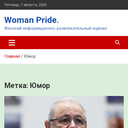
Перейти
Пятница, 7 августа, 2026
к
содержимому
Woman Pride.
Женский информационно-развлекательный журнал.
Главная
Юмор
Метка:
Юмор