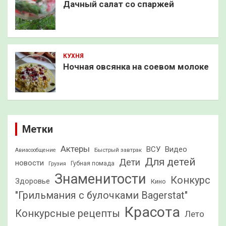
Дачный салат со спаржей
КУХНЯ
Ночная овсянка на соевом молоке
Метки
Актеры
ВСУ
Видео
Быстрый завтрак
Авиасообщение
Для детей
Дети
новости
Грузия
Губная помада
Знаменитости
Конкурс
Здоровье
Кино
"Грильмания с булочками Bagerstat"
Красота
Конкурсные рецепты
Лето