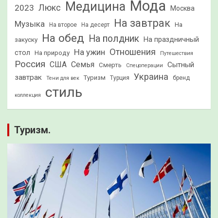
Мода
Медицина
2023
Люкс
Москва
На завтрак
Музыка
На
На второе
На десерт
На обед
На полдник
На праздничный
закуску
Отношения
На ужин
стол
На природу
Путешествия
Россия
США
Семья
Сытный
Смерть
Спецоперации
Украина
завтрак
Туризм
Турция
бренд
Тени для век
стиль
коллекция
Туризм.