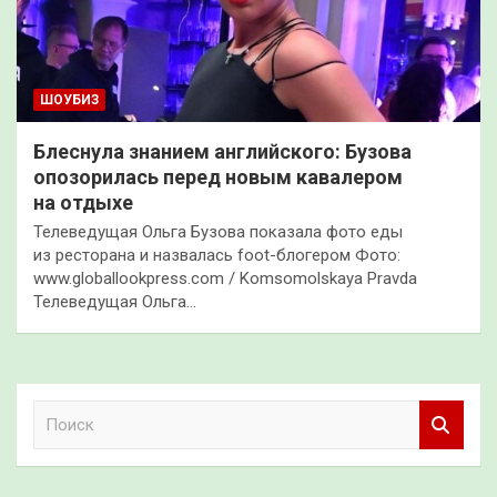
ШОУБИЗ
Блеснула знанием английского: Бузова
опозорилась перед новым кавалером
на отдыхе
Телеведущая Ольга Бузова показала фото еды
из ресторана и назвалась foot-блогером Фото:
www.globallookpress.com / Komsomolskaya Pravda
Телеведущая Ольга…
П
о
и
с