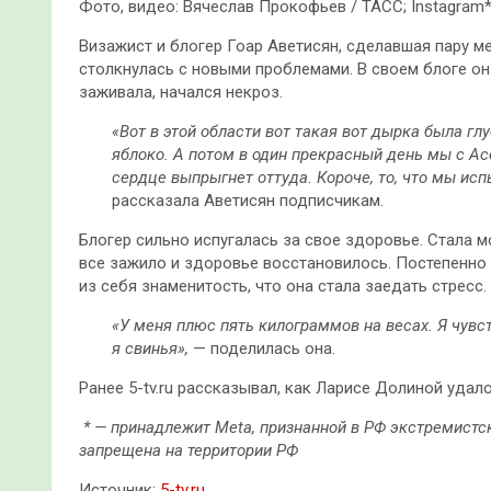
Фото, видео: Вячеслав Прокофьев / ТАСС; Instagram* /
Визажист и блогер Гоар Аветисян, сделавшая пару м
столкнулась с новыми проблемами. В своем блоге он
заживала, начался некроз.
«Вот в этой области вот такая вот дырка была глу
яблоко. А потом в один прекрасный день мы с Ас
сердце выпрыгнет оттуда. Короче, то, что мы испы
рассказала Аветисян подписчикам.
Блогер сильно испугалась за свое здоровье. Стала м
все зажило и здоровье восстановилось. Постепенно
из себя знаменитость, что она стала заедать стресс.
«У меня плюс пять килограммов на весах. Я чувс
я свинья»,
— поделилась она.
Ранее 5-tv.ru рассказывал, как Ларисе Долиной удал
* — принадлежит Meta, признанной в РФ экстремистск
запрещена на территории РФ
Источник:
5-tv.ru