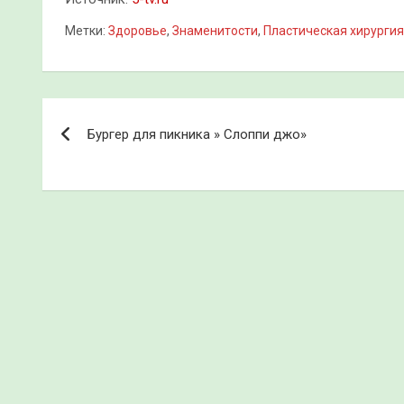
Метки:
Здоровье
,
Знаменитости
,
Пластическая хирургия
Навигация
Бургер для пикника » Слоппи джо»
по
записям