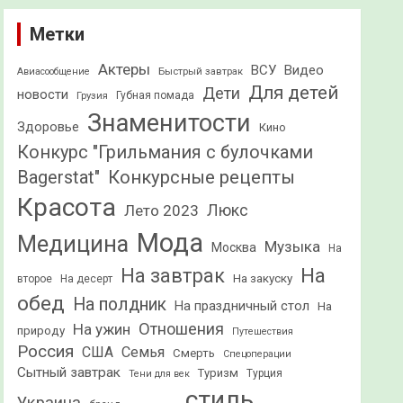
Метки
Актеры
ВСУ
Видео
Быстрый завтрак
Авиасообщение
Для детей
Дети
новости
Грузия
Губная помада
Знаменитости
Здоровье
Кино
Конкурс "Грильмания с булочками
Конкурсные рецепты
Bagerstat"
Красота
Лето 2023
Люкс
Мода
Медицина
Музыка
Москва
На
На
На завтрак
На закуску
второе
На десерт
обед
На полдник
На праздничный стол
На
Отношения
На ужин
природу
Путешествия
Россия
США
Семья
Смерть
Спецоперации
Сытный завтрак
Туризм
Турция
Тени для век
стиль
Украина