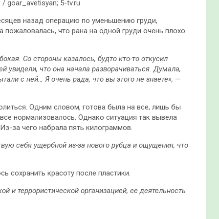
 goar_avetisyan; 5-tv.ru
есяцев назад операцию по уменьшению груди,
а пожаловалась, что рана на одной груди очень плохо
бокая. Со стороны казалось, будто кто-то откусил
ей увидели, что она начала разворачиваться. Думала,
тали с ней… Я очень рада, что вы этого не знаете»,
—
олиться. Одним словом, готова была на все, лишь бы
 все нормализовалось. Однако ситуация так вывела
 Из-за чего набрала пять килограммов.
твую себя ущербной из-за нового рубца и ощущения, что
ось сохранить красоту после пластики.
ой и террористической организацией, ее деятельность