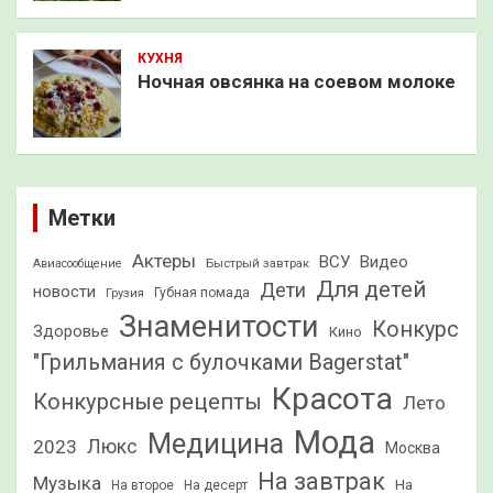
КУХНЯ
Ночная овсянка на соевом молоке
Метки
Актеры
ВСУ
Видео
Быстрый завтрак
Авиасообщение
Для детей
Дети
новости
Грузия
Губная помада
Знаменитости
Конкурс
Здоровье
Кино
"Грильмания с булочками Bagerstat"
Красота
Конкурсные рецепты
Лето
Мода
Медицина
2023
Люкс
Москва
На завтрак
Музыка
На
На второе
На десерт