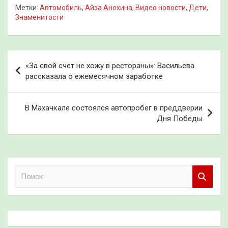
Метки:
Автомобиль
,
Айза Анохина
,
Видео новости
,
Дети
,
Знаменитости
Навигация
«За свой счет не хожу в рестораны»: Васильева
по
рассказала о ежемесячном заработке
записям
В Махачкале состоялся автопробег в преддверии
Дня Победы
П
о
и
с
к