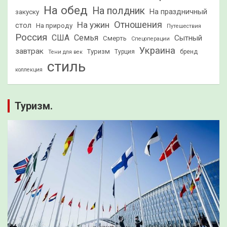
На обед
На полдник
На праздничный
закуску
Отношения
На ужин
стол
На природу
Путешествия
Россия
США
Семья
Сытный
Смерть
Спецоперации
Украина
завтрак
Туризм
Турция
бренд
Тени для век
стиль
коллекция
Туризм.