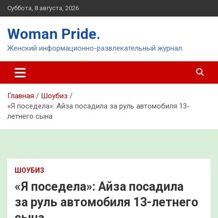
Перейти
Суббота, 8 августа, 2026
к
содержимому
Woman Pride.
Женский информационно-развлекательный журнал.
Главная
Шоубиз
«Я поседела»: Айза посадила за руль автомобиля 13-
летнего сына
ШОУБИЗ
«Я поседела»: Айза посадила
за руль автомобиля 13-летнего
сына