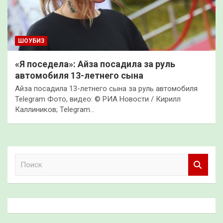
ШОУБИЗ
«Я поседела»: Айза посадила за руль
автомобиля 13-летнего сына
Айза посадила 13-летнего сына за руль автомобиля
Telegram Фото, видео: © РИА Новости / Кирилл
Каллиников; Telegram…
П
о
и
с
к