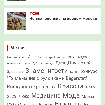
КУХНЯ
Ночная овсянка на соевом молоке
Метки
Актеры
ВСУ
Видео
Быстрый завтрак
Авиасообщение
Для детей
Дети
новости
Грузия
Губная помада
Знаменитости
Конкурс
Здоровье
Кино
"Грильмания с булочками Bagerstat"
Красота
Конкурсные рецепты
Лето
Мода
Медицина
2023
Люкс
Москва
На завтрак
Музыка
На
На второе
На десерт