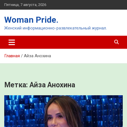
Перейти
Пятница, 7 августа, 2026
к
содержимому
Woman Pride.
Женский информационно-развлекательный журнал.
Главная
Айза Анохина
Метка:
Айза Анохина