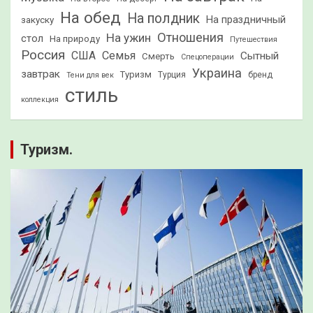
На обед
На полдник
На праздничный
закуску
Отношения
На ужин
стол
На природу
Путешествия
Россия
США
Семья
Сытный
Смерть
Спецоперации
Украина
завтрак
Туризм
Турция
бренд
Тени для век
стиль
коллекция
Туризм.