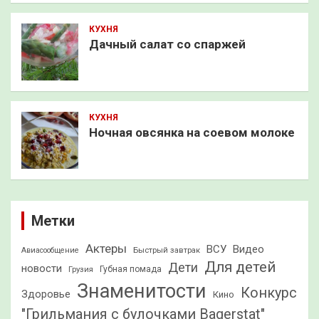
КУХНЯ
Дачный салат со спаржей
КУХНЯ
Ночная овсянка на соевом молоке
Метки
Актеры
ВСУ
Видео
Быстрый завтрак
Авиасообщение
Для детей
Дети
новости
Грузия
Губная помада
Знаменитости
Конкурс
Здоровье
Кино
"Грильмания с булочками Bagerstat"