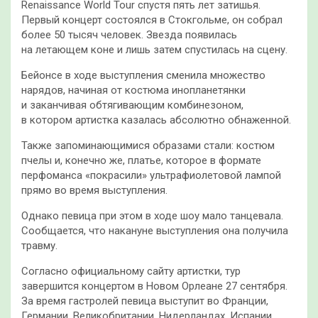
Renaissance World Tour спустя пять лет затишья.
Первый концерт состоялся в Стокгольме, он собрал
более 50 тысяч человек. Звезда появилась
на летающем коне и лишь затем спустилась на сцену.
Бейонсе в ходе выступления сменила множество
нарядов, начиная от костюма инопланетянки
и заканчивая обтягивающим комбинезоном,
в котором артистка казалась абсолютно обнаженной.
Также запоминающимися образами стали: костюм
пчелы и, конечно же, платье, которое в формате
перфоманса «покрасили» ультрафиолетовой лампой
прямо во время выступления.
Однако певица при этом в ходе шоу мало танцевала.
Сообщается, что накануне выступления она получила
травму.
Согласно официальному сайту артистки, тур
завершится концертом в Новом Орлеане 27 сентября.
За время гастролей певица выступит во Франции,
Германии, Великобритании, Нидерландах, Испании