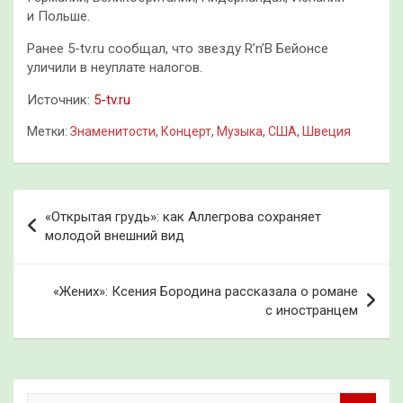
и Польше.
Ранее 5-tv.ru сообщал, что звезду R’n’B Бейонсе
уличили в неуплате налогов.
Источник:
5-tv.ru
Метки:
Знаменитости
,
Концерт
,
Музыка
,
США
,
Швеция
Навигация
«Открытая грудь»: как Аллегрова сохраняет
по
молодой внешний вид
записям
«Жених»: Ксения Бородина рассказала о романе
с иностранцем
П