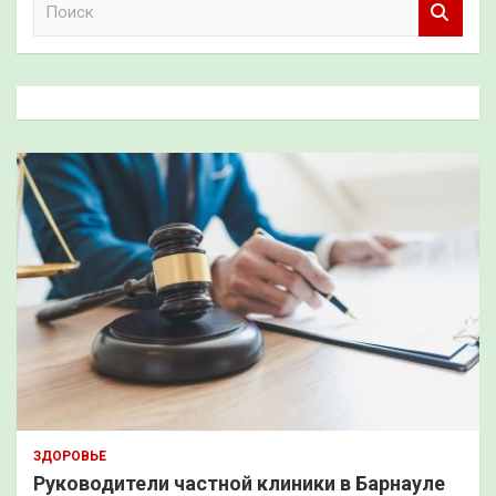
о
и
с
к
ЗДОРОВЬЕ
Руководители частной клиники в Барнауле