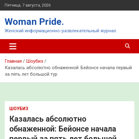
Перейти
Пятница, 7 августа, 2026
к
содержимому
Woman Pride.
Женский информационно-развлекательный журнал.
Главная
Шоубиз
Казалась абсолютно обнаженной: Бейонсе начала первый
за пять лет большой тур
ШОУБИЗ
Казалась абсолютно
обнаженной: Бейонсе начала
первый за пять лет большой