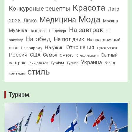
Красота
Конкурсные рецепты
Лето
Мода
Медицина
2023
Люкс
Москва
На завтрак
Музыка
На
На второе
На десерт
На обед
На полдник
На праздничный
закуску
Отношения
На ужин
стол
На природу
Путешествия
Россия
США
Семья
Сытный
Смерть
Спецоперации
Украина
завтрак
Туризм
Турция
бренд
Тени для век
стиль
коллекция
Туризм.