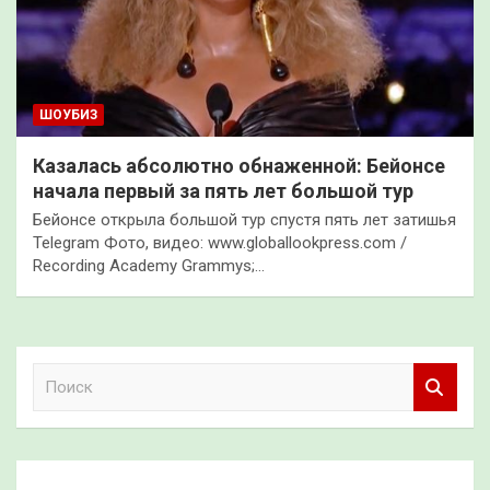
ШОУБИЗ
Казалась абсолютно обнаженной: Бейонсе
начала первый за пять лет большой тур
Бейонсе открыла большой тур спустя пять лет затишья
Telegram Фото, видео: www.globallookpress.com /
Recording Academy Grammys;…
П
о
и
с
к