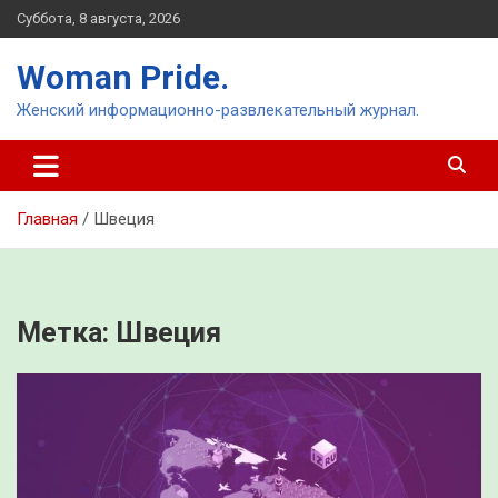
Перейти
Суббота, 8 августа, 2026
к
содержимому
Woman Pride.
Женский информационно-развлекательный журнал.
Главная
Швеция
Метка:
Швеция