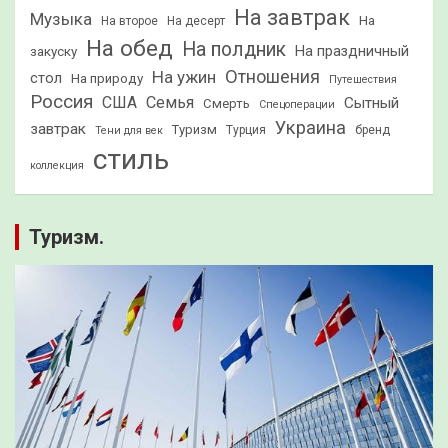
На завтрак
Музыка
На
На второе
На десерт
На обед
На полдник
На праздничный
закуску
Отношения
На ужин
стол
На природу
Путешествия
Россия
США
Семья
Сытный
Смерть
Спецоперации
Украина
завтрак
Туризм
Турция
бренд
Тени для век
стиль
коллекция
Туризм.