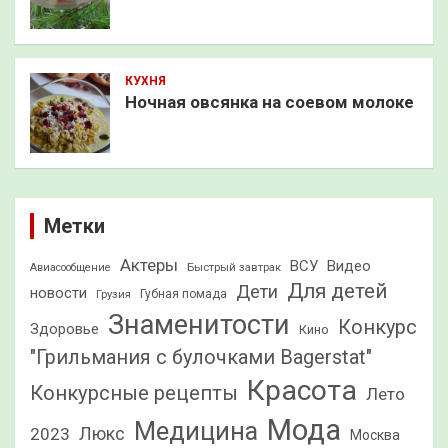
КУХНЯ
Ночная овсянка на соевом молоке
Метки
Актеры
ВСУ
Видео
Быстрый завтрак
Авиасообщение
Для детей
Дети
новости
Грузия
Губная помада
Знаменитости
Конкурс
Здоровье
Кино
"Грильмания с булочками Bagerstat"
Красота
Конкурсные рецепты
Лето
Мода
Медицина
2023
Люкс
Москва