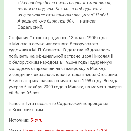
«Она вообще была очень озорная, смешливая,
легкая на подъем. Как мы с ней однажды
на фестивале отплясывали под „Атас“ Любэ!
А ведь ей уже было под 90»,
— написал
Садальский.
Стефания Станюта родилась 13 мая в 1905 года
в Минске в семье известного белорусского
художника М. П. Станюты. В детстве ей довелось
побывать на официальной встрече царя Николая II
с белорусским народом. В 1920-е годы одаренную
молодежь отправляли на стажировку в Москву,
и среди них оказалась юная и талантливая Стефания.
В кино актриса начала сниматься в 1958 году. Звезда
умерла 6 ноября 2000 года в Минске, на момент смерти
ей было 95 лет.
Ранее 5-tv.ru писал, что Садальский попрощался
с Колесниковым.
Источник:
5-tv.ru
Метки:
День рождения
,
Знаменитости
,
Кино
,
СССР
,