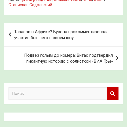
Станислав Садальский
Навигация
Тарасов в Африке? Бузова прокомментировала
по
участие бывшего в своем шоу
записям
Подвез голым до номера: Витас подтвердил
пикантную историю с солисткой «ВИА Гры»
П
о
и
с
к