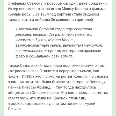
Стефанию Станюту, у которой сегодня день рождения.
Актер вспомнил, как он играл Мишку Киселя в фильме
«Белые росы». За 1984 год картина стала лидером
кинопроката и собрала 36 миллионов зрителей.
«Ностальжи! Великая тогда еще советская
держава, великая Стефания–Киселиха, моя
киномама.
Ну и я, Мишка Кисель,
великовозрастный сынок, выпоротый мамочкой,
как школьник»,
— прокомментировал архивные
фото в социальной сети артист.
Также Садальский поделился воспоминаниями о том,
как рассказывал Станюте в перерыве съемок, как
после ГИТИСа жил прямо напротив Кремля. По словам
знаменитости, это была бывшая квартира любовницы
Ленина Инессы Арманд — там тогда находилось
общежитие «Современника». В свою очередь, артистка
хвасталась, что жила на Красной площади,
в роскошном здании, где потом появился музей
Ленина.