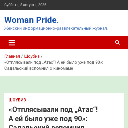
Перейти
Суббота, 8 августа, 2026
к
содержимому
Woman Pride.
Женский информационно-развлекательный журнал.
Главная
Шоубиз
«Отплясывали под „Атас“! А ей было уже под 90»:
Садальский вспомнил о киномаме
ШОУБИЗ
«Отплясывали под „Атас“!
А ей было уже под 90»:
Садальский вспомнил