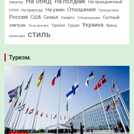
На обед
На полдник
На праздничный
закуску
Отношения
На ужин
стол
На природу
Путешествия
Россия
США
Семья
Сытный
Смерть
Спецоперации
Украина
завтрак
Туризм
Турция
бренд
Тени для век
стиль
коллекция
Туризм.