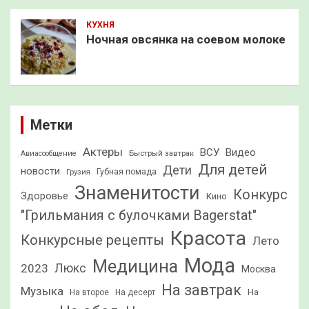
КУХНЯ
Ночная овсянка на соевом молоке
Метки
Актеры
ВСУ
Видео
Быстрый завтрак
Авиасообщение
Для детей
Дети
новости
Грузия
Губная помада
Знаменитости
Конкурс
Здоровье
Кино
"Грильмания с булочками Bagerstat"
Красота
Конкурсные рецепты
Лето
Мода
Медицина
2023
Люкс
Москва
На завтрак
Музыка
На
На второе
На десерт