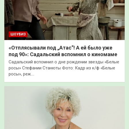
ШОУБИЗ
«Отплясывали под „Атас“! А ей было уже
под 90»: Садальский вспомнил о киномаме
Садальский вспомнил о дне рождении звезды «Белые
росы» Стефании Станюты Фото: Кадр из к/ф «Белые
росы», реж.…