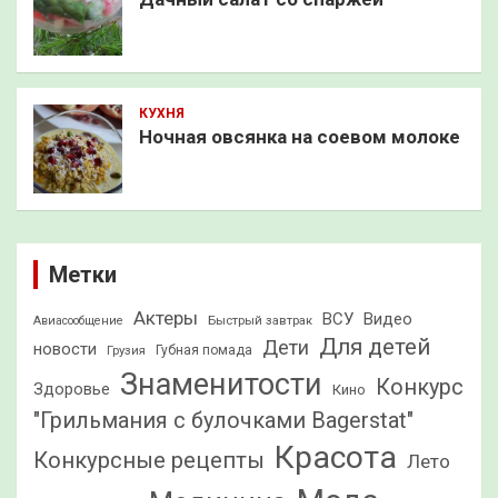
КУХНЯ
Ночная овсянка на соевом молоке
Метки
Актеры
ВСУ
Видео
Быстрый завтрак
Авиасообщение
Для детей
Дети
новости
Грузия
Губная помада
Знаменитости
Конкурс
Здоровье
Кино
"Грильмания с булочками Bagerstat"
Красота
Конкурсные рецепты
Лето