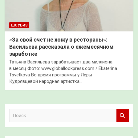
ШОУБИЗ
«За свой счет не хожу в рестораны»:
Васильева рассказала о ежемесячном
заработке
Татьяна Васильева зарабатывает два миллиона
в месяц Фото: www.globallookpress.com / Ekaterina
Tsvetkova Во время программы у Леры
Кудрявцевой народная артистка…
П
о
и
с
к