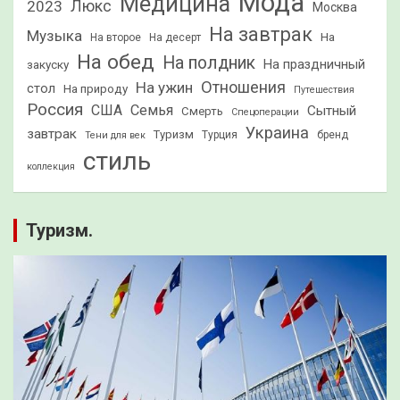
Мода
Медицина
2023
Люкс
Москва
На завтрак
Музыка
На
На второе
На десерт
На обед
На полдник
На праздничный
закуску
Отношения
На ужин
стол
На природу
Путешествия
Россия
США
Семья
Сытный
Смерть
Спецоперации
Украина
завтрак
Туризм
Турция
бренд
Тени для век
стиль
коллекция
Туризм.