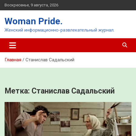
Перейти
Воскресенье, 9 августа, 2026
к
содержимому
Woman Pride.
Женский информационно-развлекательный журнал.
Главная
Станислав Садальский
Метка:
Станислав Садальский