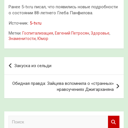
Ранее 5-tv.ru писал, что появились новые подробности
о состоянии 88-летнего Глеба Панфилова.
Источник:
5-tv.ru
Метки:
Госпитализация
,
Евгений Петросян
,
Здоровье
,
Знаменитости
,
Юмор
Навигация
Закуска из сельди
по
записям
Обидная правда: Зайцева вспомнила о «странных»
нравоучениях Джигарханяна
П
о