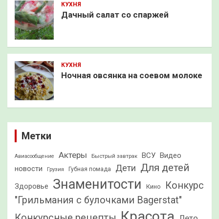
КУХНЯ
Дачный салат со спаржей
КУХНЯ
Ночная овсянка на соевом молоке
Метки
Актеры
ВСУ
Видео
Быстрый завтрак
Авиасообщение
Для детей
Дети
новости
Грузия
Губная помада
Знаменитости
Конкурс
Здоровье
Кино
"Грильмания с булочками Bagerstat"
Красота
Конкурсные рецепты
Лето