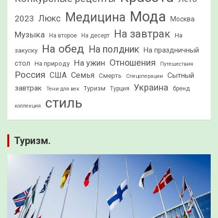
Мода
Медицина
2023
Люкс
Москва
На завтрак
Музыка
На
На второе
На десерт
На обед
На полдник
На праздничный
закуску
Отношения
На ужин
стол
На природу
Путешествия
Россия
США
Семья
Сытный
Смерть
Спецоперации
Украина
завтрак
Туризм
Турция
бренд
Тени для век
стиль
коллекция
Туризм.