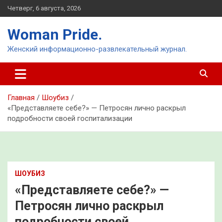
Перейти
Четверг, 6 августа, 2026
к
содержимому
Woman Pride.
Женский информационно-развлекательный журнал.
Главная
Шоубиз
«Представляете себе?» — Петросян лично раскрыл
подробности своей госпитализации
ШОУБИЗ
«Представляете себе?» —
Петросян лично раскрыл
подробности своей