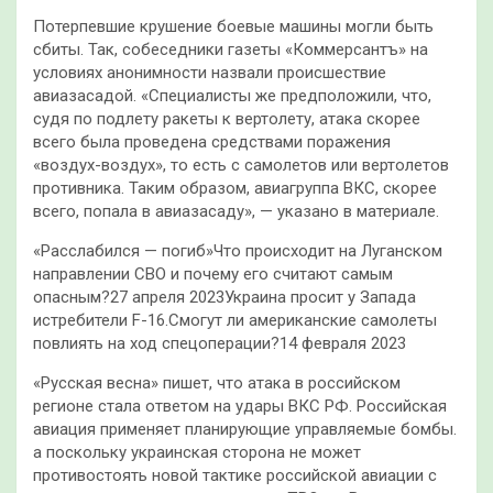
Потерпевшие крушение боевые машины могли быть
сбиты. Так, собеседники газеты «Коммерсантъ» на
условиях анонимности назвали происшествие
авиазасадой. «Специалисты же предположили, что,
судя по подлету ракеты к вертолету, атака скорее
всего была проведена средствами поражения
«воздух-воздух», то есть с самолетов или вертолетов
противника. Таким образом, авиагруппа ВКС, скорее
всего, попала в авиазасаду», — указано в материале.
«Расслабился — погиб»Что происходит на Луганском
направлении СВО и почему его считают самым
опасным?27 апреля 2023Украина просит у Запада
истребители F-16.Смогут ли американские самолеты
повлиять на ход спецоперации?14 февраля 2023
«Русская весна» пишет, что атака в российском
регионе стала ответом на удары ВКС РФ. Российская
авиация применяет планирующие управляемые бомбы.
а поскольку украинская сторона не может
противостоять новой тактике российской авиации с