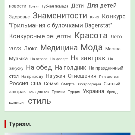
Для детей
Дети
новости
Грузия
Губная помада
Знаменитости
Конкурс
Здоровье
Кино
"Грильмания с булочками Bagerstat"
Красота
Конкурсные рецепты
Лето
Мода
Медицина
2023
Люкс
Москва
На завтрак
Музыка
На
На второе
На десерт
На обед
На полдник
На праздничный
закуску
Отношения
На ужин
стол
На природу
Путешествия
Россия
США
Семья
Сытный
Смерть
Спецоперации
Украина
завтрак
Туризм
Турция
бренд
Тени для век
стиль
коллекция
Туризм.