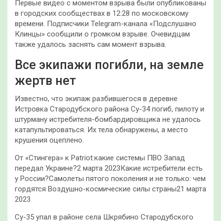
Первые видео с моментом взрыва были опубликованы
в городских сообществах в 12:28 по московскому
времени. Подписчики Telegram-канала «Подслушано
Клинцы» сообщили о громком взрыве. Очевидцам
также удалось заснять сам момент взрыва.
Все экипажи погибли, на земле
жертв нет
Известно, что экипаж разбившегося в деревне
Истровка Стародубского района Су-34 погиб, пилоту и
штурману истребителя-бомбардировщика не удалось
катапультироваться. Их тела обнаружены, а место
крушения оцеплено.
От «Стингера» к Patriot:какие системы ПВО Запад
передал Украине?2 марта 2023Какие истребители есть
у России?Самолеты пятого поколения и не только: чем
гордятся Воздушно-космические силы страны21 марта
2023
Су-35 упал в районе села Шкрябино Стародубского