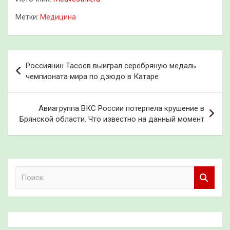
Метки:
Медицина
Навигация
Россиянин Тасоев выиграл серебряную медаль
по
чемпионата мира по дзюдо в Катаре
записям
Авиагруппа ВКС России потерпела крушение в
Брянской области. Что известно на данный момент
П
о
и
с
к