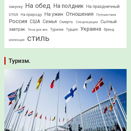
На обед
На полдник
На праздничный
закуску
Отношения
На ужин
стол
На природу
Путешествия
Россия
США
Семья
Сытный
Смерть
Спецоперации
Украина
завтрак
Туризм
Турция
бренд
Тени для век
стиль
коллекция
Туризм.