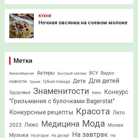
КУХНЯ
Ночная овсянка на соевом молоке
Метки
Актеры
ВСУ
Видео
Быстрый завтрак
Авиасообщение
Для детей
Дети
новости
Грузия
Губная помада
Знаменитости
Конкурс
Здоровье
Кино
"Грильмания с булочками Bagerstat"
Красота
Конкурсные рецепты
Лето
Мода
Медицина
2023
Люкс
Москва
На завтрак
Музыка
На
На второе
На десерт