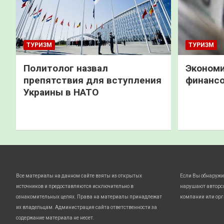
ТУРИЗМ
ТУРИЗМ
Политолог назвал
Экономи
препятствия для вступления
финанс
Украины в НАТО
Все материалы на данном сайте взяты из открытых
Если Вы обнаружи
источников и предоставляются исключительно в
нарушают авторс
ознакомительных целях. Права на материалы принадлежат
компании или орг
их владельцам. Администрация сайта ответственности за
содержание материала не несет.