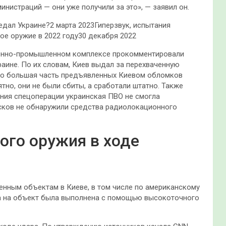
истраций — они уже получили за это», — заявил он.
редал Украине?2 марта 2023Гиперзвук, испытания
ое оружие в 2022 году30 декабря 2022
ронно-промышленном комплексе прокомментировали
раине. По их словам, Киев выдал за перехваченную
что большая часть предъявленных Киевом обломков
ятно, они не были сбиты, а сработали штатно. Также
ения спецоперации украинская ПВО не смогла
усков не обнаружили средства радиолокационного
ого оружия в ходе
енным объектам в Киеве, в том числе по американскому
ка на объект была выполнена с помощью высокоточного