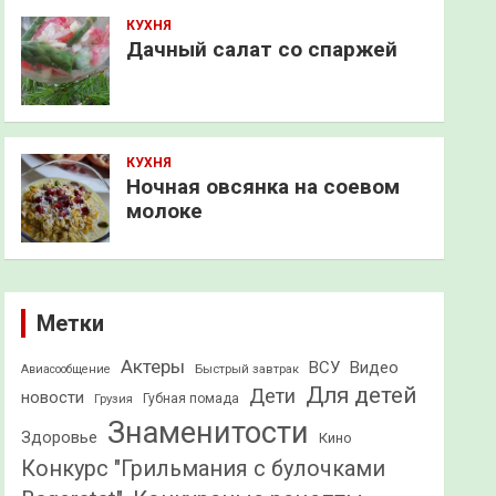
КУХНЯ
Дачный салат со спаржей
КУХНЯ
Ночная овсянка на соевом
молоке
Метки
Актеры
ВСУ
Видео
Быстрый завтрак
Авиасообщение
Для детей
Дети
новости
Грузия
Губная помада
Знаменитости
Здоровье
Кино
Конкурс "Грильмания с булочками