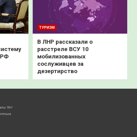
ТУРИЗМ
В ЛНР рассказали о
систему
расстреле ВСУ 10
 РФ
мобилизованных
сослуживцев за
дезертирство
алы 18+!
ательна.