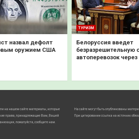
ТУРИЗМ
ст назвал дефолт
Белоруссия введет
овым оружием США
безразрешительную 
автоперевозок через
ли на нашем сайте материалы, которые
На сайте могут быть опубликованы матери
кие права, принадлежащие Вам, Вашей
При цитировании ссылка на источник обяз
анизации, пожалуйста, сообщите нам.