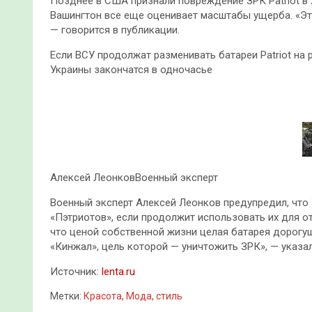
Позднее в США признали повреждение ЗРК Patriot в 
Вашингтон все еще оценивает масштабы ущерба. «Эт
— говорится в публикации.
Если ВСУ продолжат разменивать батареи Patriot на
Украины закончатся в одночасье
Алексей ЛеонковВоенный эксперт
Военный эксперт Алексей Леонков предупредил, что
«Пэтриотов», если продолжит использовать их для о
что ценой собственной жизни целая батарея дорогу
«Кинжал», цель которой — уничтожить ЗРК», — указал
Источник:
lenta.ru
Метки:
Красота
,
Мода
,
стиль