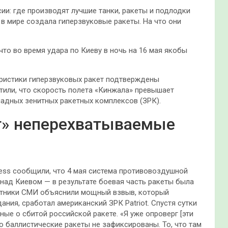
ии: где производят лучшие танки, ракеты и подлодки
 в мире создала гиперзвуковые ракеты. На что они
о во время удара по Киеву в ночь на 16 мая якобы
еристики гиперзвуковых ракет подтверждены
тили, что скорость полета «Кинжала» превышает
адных зенитных ракетных комплексов (ЗРК).
т» неперехватываемые
ress сообщили, что 4 мая система противовоздушной
над Киевом — в результате боевая часть ракеты была
отники СМИ объяснили мощный взвыв, который
ния, сработал американский ЗРК Patriot. Спустя сутки
ые о сбитой российской ракете. «Я уже опроверг [эти
о баллистические ракеты не зафиксированы. То, что там