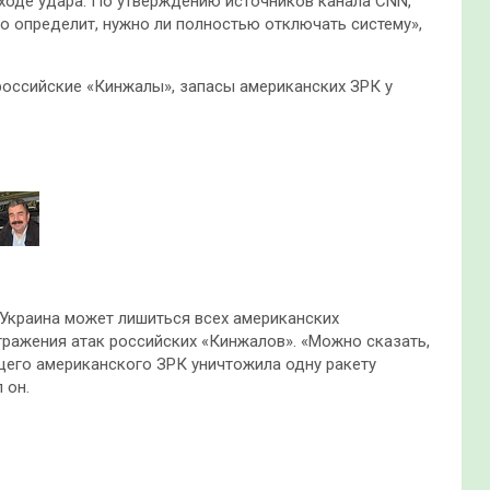
ходе удара. По утверждению источников канала CNN,
о определит, нужно ли полностью отключать систему»,
 российские «Кинжалы», запасы американских ЗРК у
 Украина может лишиться всех американских
тражения атак российских «Кинжалов». «Можно сказать,
щего американского ЗРК уничтожила одну ракету
 он.