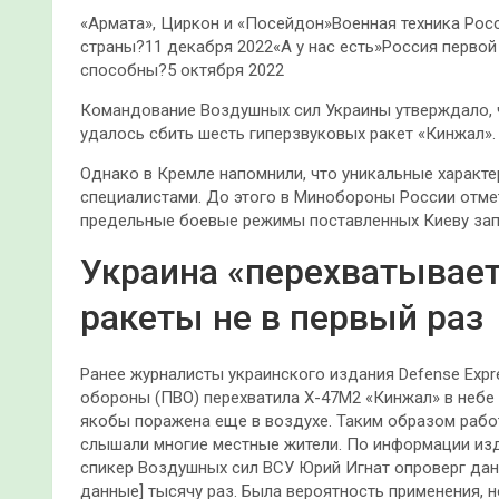
«Армата», Циркон и «Посейдон»Военная техника Росс
страны?11 декабря 2022«А у нас есть»Россия первой
способны?5 октября 2022
Командование Воздушных сил Украины утверждало, чт
удалось сбить шесть гиперзвуковых ракет «Кинжал».
Однако в Кремле напомнили, что уникальные характ
специалистами. До этого в Минобороны России отме
предельные боевые режимы поставленных Киеву зап
Украина «перехватывае
ракеты не в первый раз
Ранее журналисты украинского издания Defense Exp
обороны (ПВО) перехватила Х-47М2 «Кинжал» в небе 
якобы поражена еще в воздухе. Таким образом раб
слышали многие местные жители. По информации изда
спикер Воздушных сил ВСУ Юрий Игнат опроверг данн
данные] тысячу раз. Была вероятность применения, н