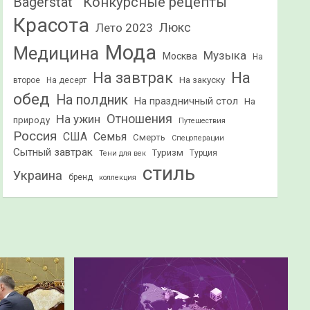
Конкурсные рецепты
Bagerstat"
Красота
Лето 2023
Люкс
Мода
Медицина
Музыка
Москва
На
На
На завтрак
На закуску
второе
На десерт
обед
На полдник
На праздничный стол
На
Отношения
На ужин
природу
Путешествия
Россия
США
Семья
Смерть
Спецоперации
Сытный завтрак
Туризм
Турция
Тени для век
стиль
Украина
бренд
коллекция