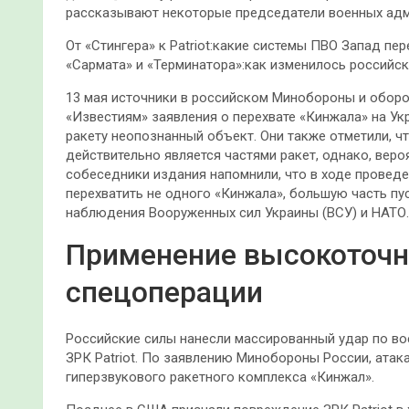
рассказывают некоторые председатели военных админ
От «Стингера» к Patriot:какие системы ПВО Запад пе
«Сармата» и «Терминатора»:как изменилось российск
13 мая источники в российском Минобороны и обо
«Известиям» заявления о перехвате «Кинжала» на Ук
ракету неопознанный объект. Они также отметили, 
действительно является частями ракет, однако, веро
собеседники издания напомнили, что в ходе провед
перехватить не одного «Кинжала», большую часть п
наблюдения Вооруженных сил Украины (ВСУ) и НАТО.
Применение высокоточн
спецоперации
Российские силы нанесли массированный удар по во
ЗРК Patriot. По заявлению Минобороны России, ата
гиперзвукового ракетного комплекса «Кинжал».