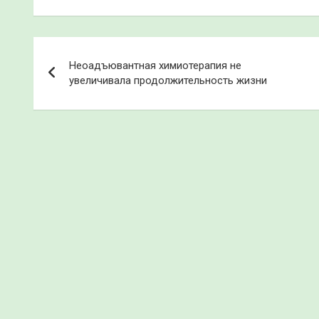
Навигация
Неоадъювантная химиотерапия не
по
увеличивала продолжительность жизни
записям