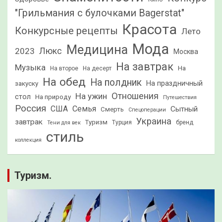
"Грильмания с булочками Bagerstat"
Красота
Конкурсные рецепты
Лето
Мода
Медицина
2023
Люкс
Москва
На завтрак
Музыка
На
На второе
На десерт
На обед
На полдник
На праздничный
закуску
Отношения
На ужин
стол
На природу
Путешествия
Россия
США
Семья
Сытный
Смерть
Спецоперации
Украина
завтрак
Туризм
Турция
бренд
Тени для век
стиль
коллекция
Туризм.