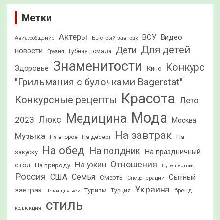
Метки
Актеры
ВСУ
Видео
Быстрый завтрак
Авиасообщение
Для детей
Дети
новости
Грузия
Губная помада
Знаменитости
Конкурс
Здоровье
Кино
"Грильмания с булочками Bagerstat"
Красота
Конкурсные рецепты
Лето
Мода
Медицина
2023
Люкс
Москва
На завтрак
Музыка
На
На второе
На десерт
На обед
На полдник
На праздничный
закуску
Отношения
На ужин
стол
На природу
Путешествия
Россия
США
Семья
Сытный
Смерть
Спецоперации
Украина
завтрак
Туризм
Турция
бренд
Тени для век
стиль
коллекция