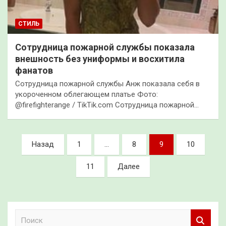
СТИЛЬ
Сотрудница пожарной службы показала
внешность без униформы и восхитила
фанатов
Сотрудница пожарной службы Анж показала себя в
укороченном облегающем платье Фото:
@firefighterange / TikTik.com Сотрудница пожарной…
Пагинация
Назад
1
…
8
9
10
записей
11
Далее
П
о