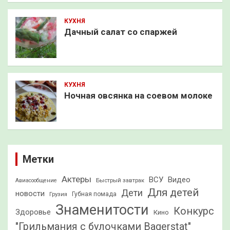
КУХНЯ
Дачный салат со спаржей
КУХНЯ
Ночная овсянка на соевом молоке
Метки
Актеры
ВСУ
Видео
Быстрый завтрак
Авиасообщение
Для детей
Дети
новости
Грузия
Губная помада
Знаменитости
Конкурс
Здоровье
Кино
"Грильмания с булочками Bagerstat"