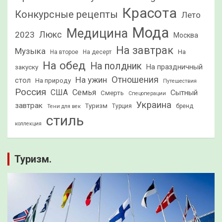
Красота
Конкурсные рецепты
Лето
Мода
Медицина
2023
Люкс
Москва
На завтрак
Музыка
На
На второе
На десерт
На обед
На полдник
На праздничный
закуску
Отношения
На ужин
стол
На природу
Путешествия
Россия
США
Семья
Сытный
Смерть
Спецоперации
Украина
завтрак
Туризм
Турция
бренд
Тени для век
стиль
коллекция
Туризм.