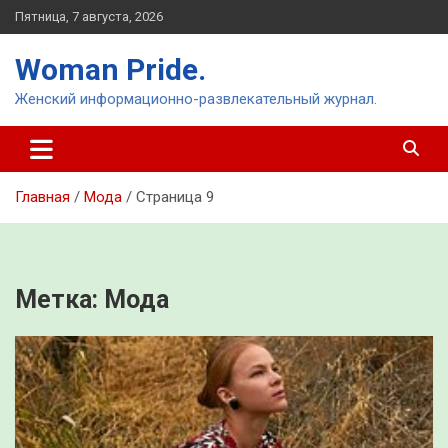
Перейти
Пятница, 7 августа, 2026
к
содержимому
Woman Pride.
Женский информационно-развлекательный журнал.
Главная
Мода
Страница 9
Метка:
Мода