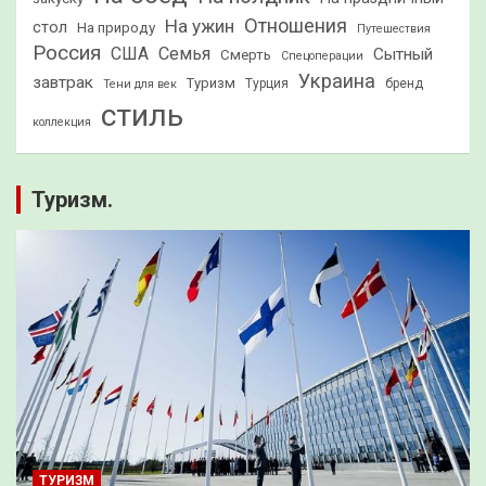
Отношения
На ужин
стол
На природу
Путешествия
Россия
США
Семья
Сытный
Смерть
Спецоперации
Украина
завтрак
Туризм
Турция
бренд
Тени для век
стиль
коллекция
Туризм.
ТУРИЗМ