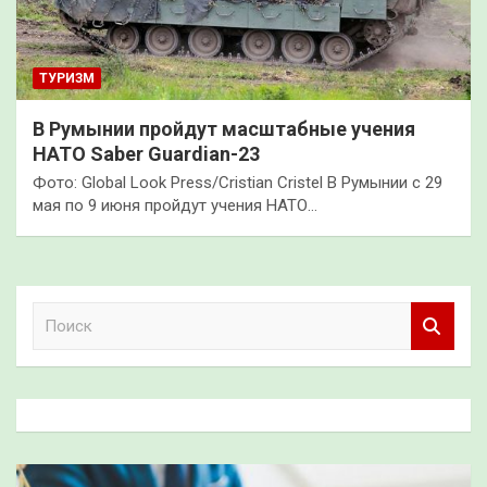
ТУРИЗМ
В Румынии пройдут масштабные учения
НАТО Saber Guardian-23
Фото: Global Look Press/Cristian Cristel В Румынии с 29
мая по 9 июня пройдут учения НАТО…
П
о
и
с
к