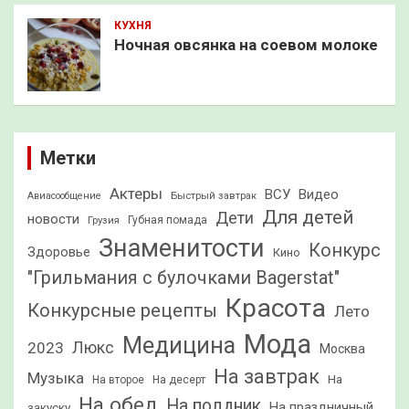
КУХНЯ
Ночная овсянка на соевом молоке
Метки
Актеры
ВСУ
Видео
Быстрый завтрак
Авиасообщение
Для детей
Дети
новости
Грузия
Губная помада
Знаменитости
Конкурс
Здоровье
Кино
"Грильмания с булочками Bagerstat"
Красота
Конкурсные рецепты
Лето
Мода
Медицина
2023
Люкс
Москва
На завтрак
Музыка
На
На второе
На десерт
На обед
На полдник
На праздничный
закуску