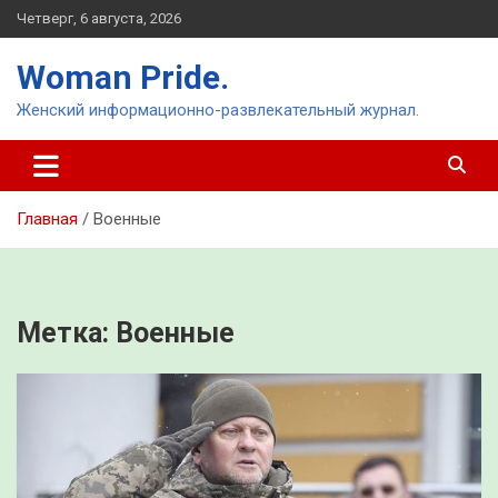
Перейти
Четверг, 6 августа, 2026
к
содержимому
Woman Pride.
Женский информационно-развлекательный журнал.
Главная
Военные
Метка:
Военные