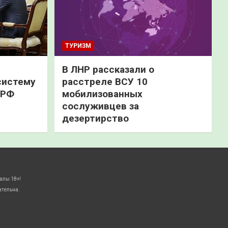
ТУРИЗМ
В ЛНР рассказали о
систему
расстреле ВСУ 10
 РФ
мобилизованных
сослуживцев за
дезертирство
алы 18+!
ательна.