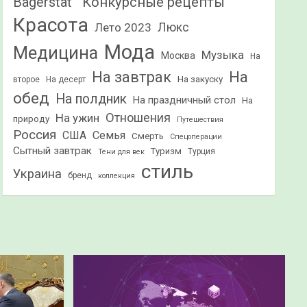
Конкурсные рецепты
Bagerstat"
Красота
Лето 2023
Люкс
Мода
Медицина
Музыка
Москва
На
На
На завтрак
На закуску
второе
На десерт
обед
На полдник
На праздничный стол
На
Отношения
На ужин
природу
Путешествия
Россия
США
Семья
Смерть
Спецоперации
Сытный завтрак
Туризм
Турция
Тени для век
стиль
Украина
бренд
коллекция