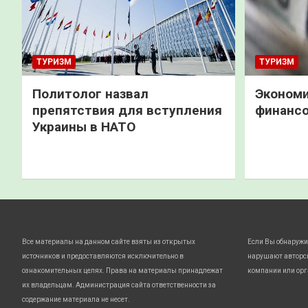
ТУРИЗМ
ТУРИЗМ
Политолог назвал
Экономи
препятствия для вступления
финанс
Украины в НАТО
Все материалы на данном сайте взяты из открытых
Если Вы обнаружи
источников и предоставляются исключительно в
нарушают авторс
ознакомительных целях. Права на материалы принадлежат
компании или орг
их владельцам. Администрация сайта ответственности за
содержание материала не несет.