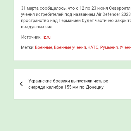
31 марта сообщалось, что с 12 по 23 июня Североа
учения истребителей под названием Air Defender 202
пространство над Германией будет частично закрыто
воздушных сил.
Источник:
iz.ru
Метки:
Военные
,
Военные учения
,
НАТО
,
Румыния
,
Учен
Навигация
Украинские боевики выпустили четыре
по
снаряда калибра 155 мм по Донецку
записям