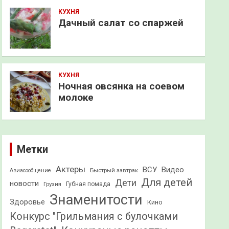
КУХНЯ
Дачный салат со спаржей
КУХНЯ
Ночная овсянка на соевом
молоке
Метки
Актеры
ВСУ
Видео
Быстрый завтрак
Авиасообщение
Для детей
Дети
новости
Грузия
Губная помада
Знаменитости
Здоровье
Кино
Конкурс "Грильмания с булочками