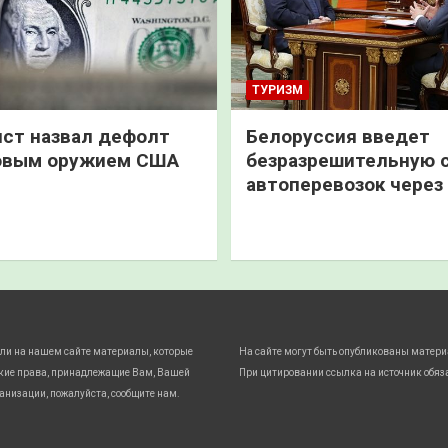
ТУРИЗМ
ст назвал дефолт
Белоруссия введет
овым оружием США
безразрешительную 
автоперевозок через
ли на нашем сайте материалы, которые
На сайте могут быть опубликованы матери
кие права, принадлежащие Вам, Вашей
При цитировании ссылка на источник обяз
анизации, пожалуйста, сообщите нам.