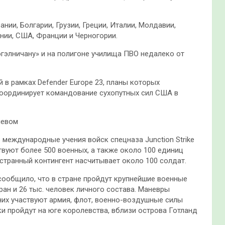
нии, Болгарии, Грузии, Греции, Италии, Молдавии,
нии, США, Франции и Черногории.
гэлничану» и на полигоне училища ПВО недалеко от
й в рамках Defender Europe 23, планы которых
координирует командование сухопутных сил США в
невом
ь международные учения войск спецназа Junction Strike
твуют более 500 военных, а также около 100 единиц
странный контингент насчитывает около 100 солдат.
сообщило, что в стране пройдут крупнейшие военные
ран и 26 тыс. человек личного состава. Маневры
 них участвуют армия, флот, военно-воздушные силы
и пройдут на юге королевства, вблизи острова Готланд