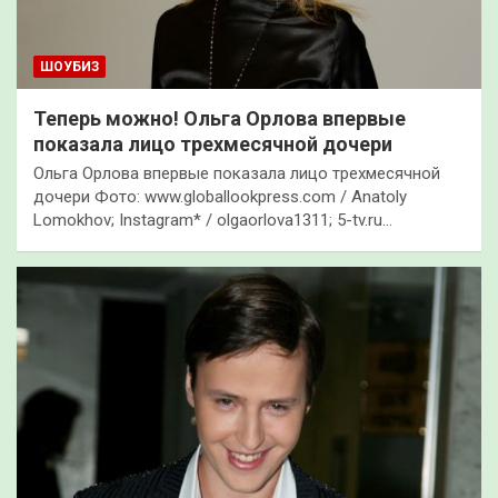
ШОУБИЗ
Теперь можно! Ольга Орлова впервые
показала лицо трехмесячной дочери
Ольга Орлова впервые показала лицо трехмесячной
дочери Фото: www.globallookpress.com / Anatoly
Lomokhov; Instagram* / olgaorlova1311; 5-tv.ru…