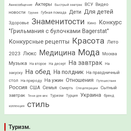
Актеры
ВСУ
Видео
Быстрый завтрак
Авиасообщение
Для детей
Дети
новости
Грузия
Губная помада
Знаменитости
Конкурс
Здоровье
Кино
"Грильмания с булочками Bagerstat"
Красота
Конкурсные рецепты
Лето
Мода
Медицина
2023
Люкс
Москва
На завтрак
Музыка
На
На второе
На десерт
На обед
На полдник
На праздничный
закуску
Отношения
На ужин
стол
На природу
Путешествия
Россия
США
Семья
Сытный
Смерть
Спецоперации
Украина
завтрак
Туризм
Турция
бренд
Тени для век
стиль
коллекция
Туризм.