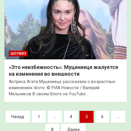
ШОУБИЗ
«Это неизбежность»: Муцениеце жалуется
на изменения во внешности
Актриса Агата Муцениеце рассказала о возрастных
изменениях Фото: © РИА Новости / Валерий
Мельников В своем блоге на YouTube…
Пагинация
Назад
1
…
4
5
6
…
записей
8
Далее