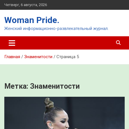
Перейти
Четверг, 6 августа, 2026
к
содержимому
Woman Pride.
Женский информационно-развлекательный журнал.
Главная
Знаменитости
Страница 5
Метка:
Знаменитости