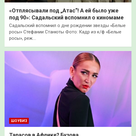
«Отплясывали под „Атас“! А ей было уже
под 90»: Садальский вспомнил о киномаме
Садальский вспомнил о дне рождении звезды «Белые
росы» Стефании Станюты Фото: Кадр из к/ф «Белые
росы», реж.…
ШОУБИЗ
Тарасов в Африке? Бузова