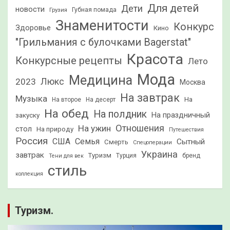
Для детей
Дети
новости
Грузия
Губная помада
Знаменитости
Конкурс
Здоровье
Кино
"Грильмания с булочками Bagerstat"
Красота
Конкурсные рецепты
Лето
Мода
Медицина
2023
Люкс
Москва
На завтрак
Музыка
На
На второе
На десерт
На обед
На полдник
На праздничный
закуску
Отношения
На ужин
стол
На природу
Путешествия
Россия
США
Семья
Сытный
Смерть
Спецоперации
Украина
завтрак
Туризм
Турция
бренд
Тени для век
стиль
коллекция
Туризм.