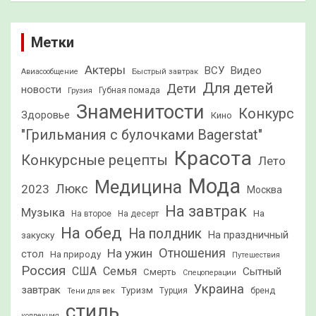
Метки
Актеры
ВСУ
Видео
Быстрый завтрак
Авиасообщение
Для детей
Дети
новости
Грузия
Губная помада
Знаменитости
Конкурс
Здоровье
Кино
"Грильмания с булочками Bagerstat"
Красота
Конкурсные рецепты
Лето
Мода
Медицина
2023
Люкс
Москва
На завтрак
Музыка
На
На второе
На десерт
На обед
На полдник
На праздничный
закуску
Отношения
На ужин
стол
На природу
Путешествия
Россия
США
Семья
Сытный
Смерть
Спецоперации
Украина
завтрак
Туризм
Турция
бренд
Тени для век
стиль
коллекция