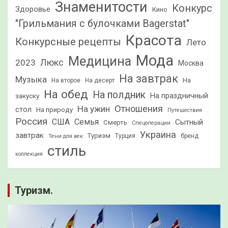
Знаменитости
Конкурс
Здоровье
Кино
"Грильмания с булочками Bagerstat"
Красота
Конкурсные рецепты
Лето
Мода
Медицина
2023
Люкс
Москва
На завтрак
Музыка
На
На второе
На десерт
На обед
На полдник
На праздничный
закуску
Отношения
На ужин
стол
На природу
Путешествия
Россия
США
Семья
Сытный
Смерть
Спецоперации
Украина
завтрак
Туризм
Турция
бренд
Тени для век
стиль
коллекция
Туризм.