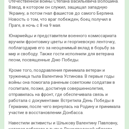
Отечественной войны Степана Васильевича Волошина.
Взвод, в котором он служил, защищал западную
Украину, а потом гнал фашистов до самого Берлина.
Новость о том, что враг побежден, боец получил в
Праге, в ночь с 8 на 9 мая.
Юнармейцы и представители военного комиссариата
вручили фронтовику цветы и георгиевскую ленточку,
поблагодарив его за неоценимый вклад в борьбу за
мир и свободу. Также гости исполнили для ветерана
песни, посвященные Дню Победы.
Кроме того, поздравления принимала ветеран и
труженица тыла Валентина Устинова. В первые годы
войны она помогала раненым советским солдатам в
госпитале, позже, достигнув совершеннолетия,
отправилась на фронт, где обеспечивала связь и
работала с документами. Встретила День Победы в
Германии, после чего вернулась на Родину и принимала
участие в восстановлении Донбасса.
Навестили активисты и Шлыкову Валентину Павловну,
которая работала в тылу в Ленинградской области.