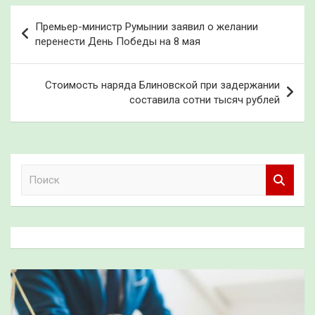
Навигация
Премьер-министр Румынии заявил о желании
по
перенести День Победы на 8 мая
записям
Стоимость наряда Блиновской при задержании
составила сотни тысяч рублей
П
о
и
с
к