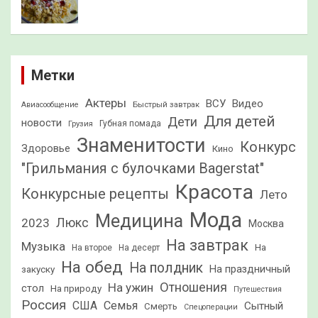
Метки
Актеры
ВСУ
Видео
Быстрый завтрак
Авиасообщение
Для детей
Дети
новости
Грузия
Губная помада
Знаменитости
Конкурс
Здоровье
Кино
"Грильмания с булочками Bagerstat"
Красота
Конкурсные рецепты
Лето
Мода
Медицина
2023
Люкс
Москва
На завтрак
Музыка
На
На второе
На десерт
На обед
На полдник
На праздничный
закуску
Отношения
На ужин
стол
На природу
Путешествия
Россия
США
Семья
Сытный
Смерть
Спецоперации