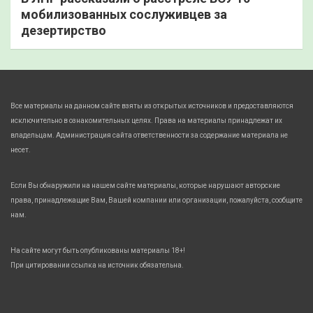
мобилизованных сослуживцев за
дезертирство
Все материалы на данном сайте взяты из открытых источников и предоставляются
исключительно в ознакомительных целях. Права на материалы принадлежат их
владельцам. Администрация сайта ответственности за содержание материала не
несет.
Если Вы обнаружили на нашем сайте материалы, которые нарушают авторские
права, принадлежащие Вам, Вашей компании или организации, пожалуйста, сообщите
нам.
На сайте могут быть опубликованы материалы 18+!
При цитировании ссылка на источник обязательна.