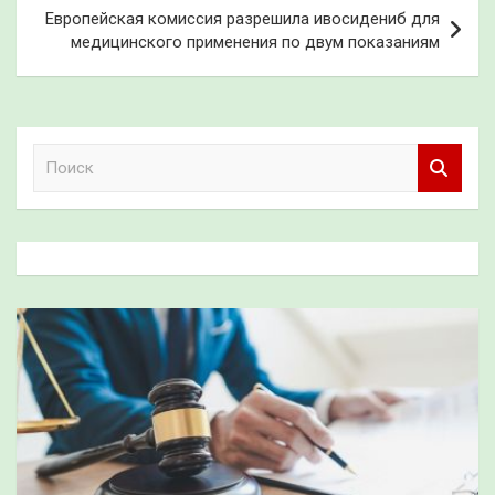
Европейская комиссия разрешила ивосидениб для
медицинского применения по двум показаниям
П
о
и
с
к