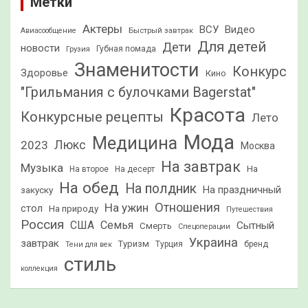
Метки
Актеры
ВСУ
Видео
Быстрый завтрак
Авиасообщение
Для детей
Дети
новости
Грузия
Губная помада
Знаменитости
Конкурс
Здоровье
Кино
"Грильмания с булочками Bagerstat"
Красота
Конкурсные рецепты
Лето
Мода
Медицина
2023
Люкс
Москва
На завтрак
Музыка
На
На второе
На десерт
На обед
На полдник
На праздничный
закуску
Отношения
На ужин
стол
На природу
Путешествия
Россия
США
Семья
Сытный
Смерть
Спецоперации
Украина
завтрак
Туризм
Турция
бренд
Тени для век
стиль
коллекция