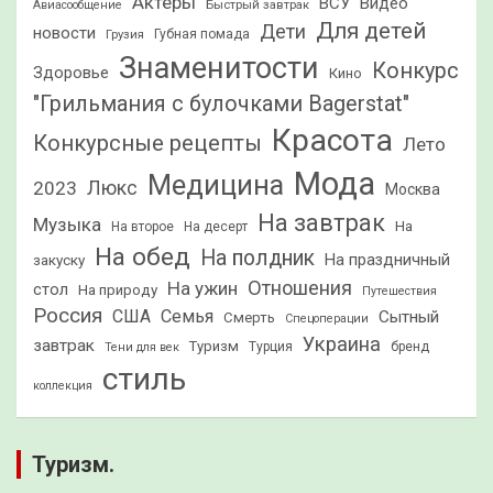
Актеры
ВСУ
Видео
Быстрый завтрак
Авиасообщение
Для детей
Дети
новости
Грузия
Губная помада
Знаменитости
Конкурс
Здоровье
Кино
"Грильмания с булочками Bagerstat"
Красота
Конкурсные рецепты
Лето
Мода
Медицина
2023
Люкс
Москва
На завтрак
Музыка
На
На второе
На десерт
На обед
На полдник
На праздничный
закуску
Отношения
На ужин
стол
На природу
Путешествия
Россия
США
Семья
Сытный
Смерть
Спецоперации
Украина
завтрак
Туризм
Турция
бренд
Тени для век
стиль
коллекция
Туризм.