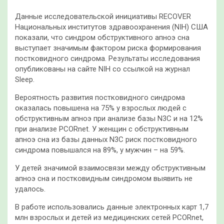
Данные исследовательской инициативы RECOVER
Национальных институтов здравоохранения (NIH) США
показали, что синдром обструктивного апноэ сна
выступает значимым фактором риска формирования
постковидного синдрома. Результаты исследования
опубликованы на сайте NIH со ссылкой на журнал
Sleep.
Вероятность развития постковидного синдрома
оказалась повышена на 75% у взрослых людей с
обструктивным апноэ при анализе базы N3C и на 12%
при анализе PCORnet. У женщин с обструктивным
апноэ сна из базы данных N3C риск постковидного
синдрома повышался на 89%, у мужчин – на 59%.
У детей значимой взаимосвязи между обструктивным
апноэ сна и постковидным синдромом выявить не
удалось.
В работе использовались данные электронных карт 1,7
млн взрослых и детей из медицинских сетей PCORnet,