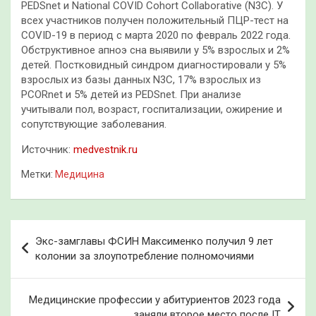
PEDSnet и National COVID Cohort Collaborative (N3C). У
всех участников получен положительный ПЦР-тест на
COVID-19 в период с марта 2020 по февраль 2022 года.
Обструктивное апноэ сна выявили у 5% взрослых и 2%
детей. Постковидный синдром диагностировали у 5%
взрослых из базы данных N3C, 17% взрослых из
PCORnet и 5% детей из PEDSnet. При анализе
учитывали пол, возраст, госпитализации, ожирение и
сопутствующие заболевания.
Источник:
medvestnik.ru
Метки:
Медицина
Навигация
Экс-замглавы ФСИН Максименко получил 9 лет
по
колонии за злоупотребление полномочиями
записям
Медицинские профессии у абитуриентов 2023 года
заняли второе место после IT