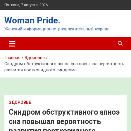
Перейти
Пятница, 7 августа, 2026
к
содержимому
Woman Pride.
Женский информационно-развлекательный журнал.
Главная
Здоровье
Синдром обструктивного апноэ сна повышал вероятность
развития постковидного синдрома
ЗДОРОВЬЕ
Синдром обструктивного апноэ
сна повышал вероятность
развития постковидного