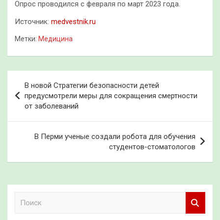
Опрос проводился с февраля по март 2023 года.
Источник:
medvestnik.ru
Метки:
Медицина
Навигация
В новой Стратегии безопасности детей
по
предусмотрели меры для сокращения смертности
от заболеваний
записям
В Перми ученые создали робота для обучения
студентов-стоматологов
П
о
и