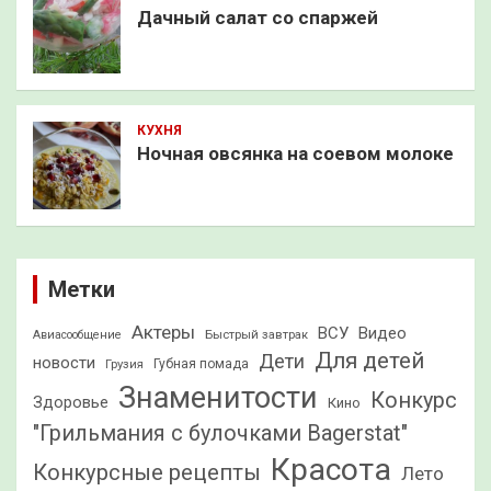
Дачный салат со спаржей
КУХНЯ
Ночная овсянка на соевом молоке
Метки
Актеры
ВСУ
Видео
Быстрый завтрак
Авиасообщение
Для детей
Дети
новости
Грузия
Губная помада
Знаменитости
Конкурс
Здоровье
Кино
"Грильмания с булочками Bagerstat"
Красота
Конкурсные рецепты
Лето