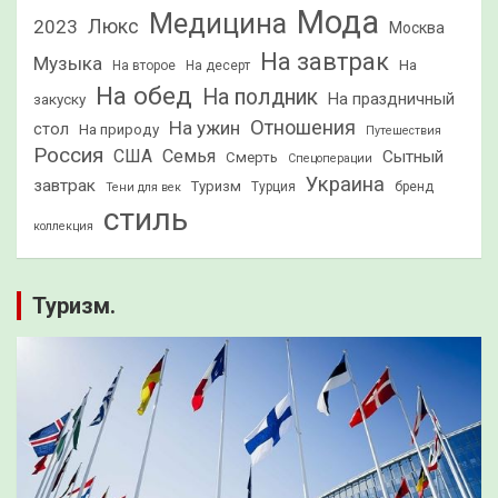
Мода
Медицина
2023
Люкс
Москва
На завтрак
Музыка
На
На второе
На десерт
На обед
На полдник
На праздничный
закуску
Отношения
На ужин
стол
На природу
Путешествия
Россия
США
Семья
Сытный
Смерть
Спецоперации
Украина
завтрак
Туризм
Турция
бренд
Тени для век
стиль
коллекция
Туризм.