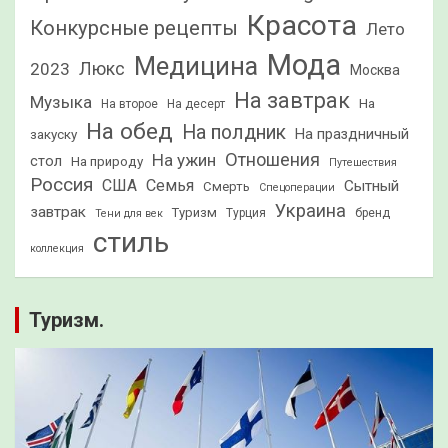
Красота
Конкурсные рецепты
Лето
Мода
Медицина
2023
Люкс
Москва
На завтрак
Музыка
На
На второе
На десерт
На обед
На полдник
На праздничный
закуску
Отношения
На ужин
стол
На природу
Путешествия
Россия
США
Семья
Сытный
Смерть
Спецоперации
Украина
завтрак
Туризм
Турция
бренд
Тени для век
стиль
коллекция
Туризм.