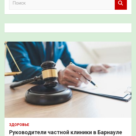
о
и
с
к
ЗДОРОВЬЕ
Руководители частной клиники в Барнауле