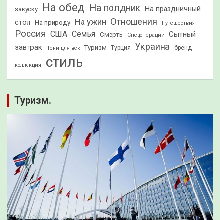
На обед
На полдник
На праздничный
закуску
Отношения
На ужин
стол
На природу
Путешествия
Россия
США
Семья
Сытный
Смерть
Спецоперации
Украина
завтрак
Туризм
Турция
бренд
Тени для век
стиль
коллекция
Туризм.