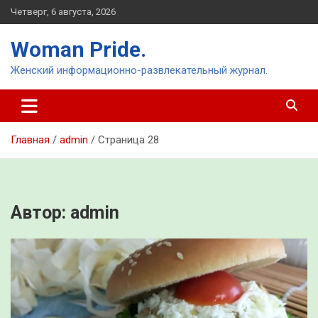
Перейти
Четверг, 6 августа, 2026
к
содержимому
Woman Pride.
Женский информационно-развлекательный журнал.
Главная
admin
Страница 28
Автор:
admin