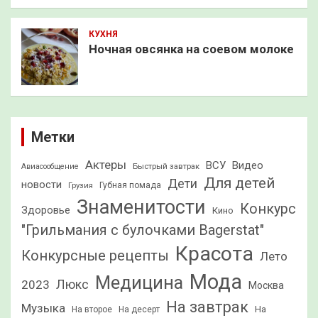
КУХНЯ
Ночная овсянка на соевом молоке
Метки
Актеры
ВСУ
Видео
Быстрый завтрак
Авиасообщение
Для детей
Дети
новости
Грузия
Губная помада
Знаменитости
Конкурс
Здоровье
Кино
"Грильмания с булочками Bagerstat"
Красота
Конкурсные рецепты
Лето
Мода
Медицина
2023
Люкс
Москва
На завтрак
Музыка
На
На второе
На десерт