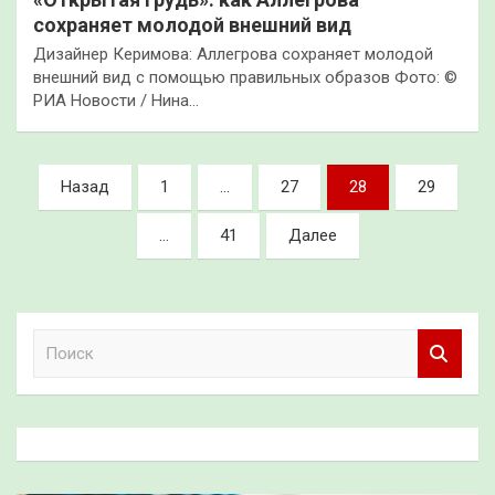
сохраняет молодой внешний вид
Дизайнер Керимова: Аллегрова сохраняет молодой
внешний вид с помощью правильных образов Фото: ©
РИА Новости / Нина…
Пагинация
Назад
1
…
27
28
29
записей
…
41
Далее
П
о
и
с
к