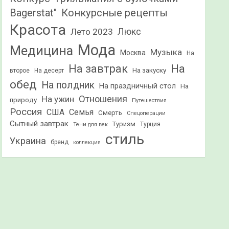
Конкурсные рецепты
Bagerstat"
Красота
Лето 2023
Люкс
Мода
Медицина
Музыка
Москва
На
На
На завтрак
На закуску
второе
На десерт
обед
На полдник
На праздничный стол
На
Отношения
На ужин
природу
Путешествия
Россия
США
Семья
Смерть
Спецоперации
Сытный завтрак
Туризм
Турция
Тени для век
стиль
Украина
бренд
коллекция