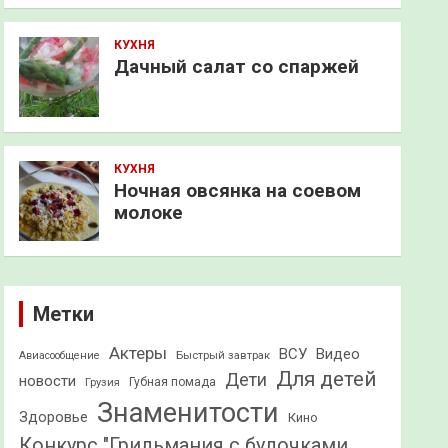
КУХНЯ
Дачный салат со спаржей
КУХНЯ
Ночная овсянка на соевом
молоке
Метки
Актеры
ВСУ
Видео
Быстрый завтрак
Авиасообщение
Для детей
Дети
новости
Грузия
Губная помада
Знаменитости
Здоровье
Кино
Конкурс "Грильмания с булочками