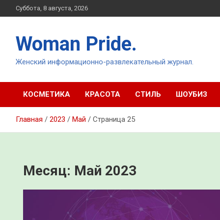
Перейти
Суббота, 8 августа, 2026
к
содержимому
Woman Pride.
Женский информационно-развлекательный журнал.
КОСМЕТИКА
КРАСОТА
СТИЛЬ
ШОУБИЗ
Главная
2023
Май
Страница 25
Месяц:
Май 2023