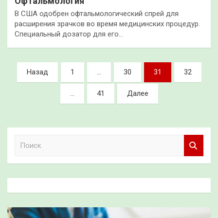
Офтальмология
В США одобрен офтальмологический спрей для
расширения зрачков во время медицинских процедур.
Специальный дозатор для его…
Пагинация
Назад
1
…
30
31
32
записей
…
41
Далее
П
о
и
с
к