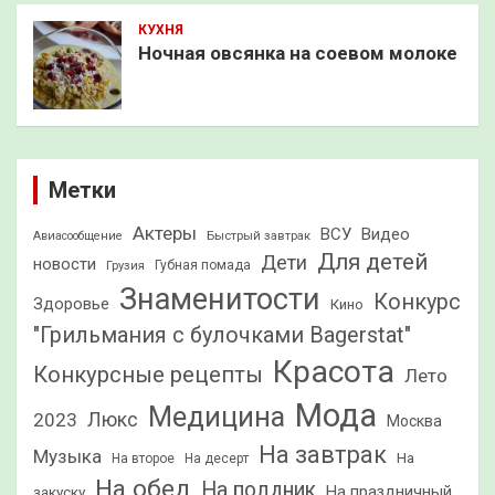
КУХНЯ
Ночная овсянка на соевом молоке
Метки
Актеры
ВСУ
Видео
Быстрый завтрак
Авиасообщение
Для детей
Дети
новости
Грузия
Губная помада
Знаменитости
Конкурс
Здоровье
Кино
"Грильмания с булочками Bagerstat"
Красота
Конкурсные рецепты
Лето
Мода
Медицина
2023
Люкс
Москва
На завтрак
Музыка
На
На второе
На десерт
На обед
На полдник
На праздничный
закуску