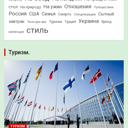
Отношения
На ужин
стол
На природу
Путешествия
Россия
США
Семья
Сытный
Смерть
Спецоперации
Украина
завтрак
Туризм
Турция
бренд
Тени для век
стиль
коллекция
Туризм.
ТУРИЗМ