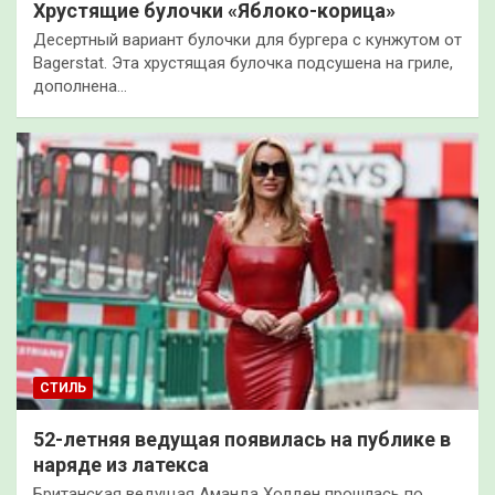
Хрустящие булочки «Яблоко-корица»
Десертный вариант булочки для бургера с кунжутом от
Bagerstat. Эта хрустящая булочка подсушена на гриле,
дополнена…
СТИЛЬ
52-летняя ведущая появилась на публике в
наряде из латекса
Британская ведущая Аманда Холден прошлась по