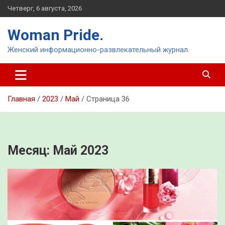
Перейти
Четверг, 6 августа, 2026
к
содержимому
Woman Pride.
Женский информационно-развлекательный журнал.
Главная
2023
Май
Страница 36
Месяц:
Май 2023