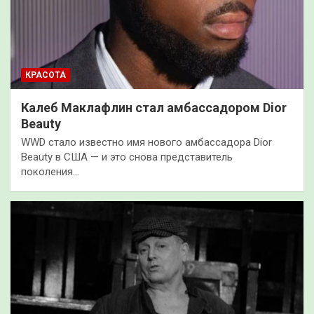
КРАСОТА
Калеб Маклафлин стал амбассадором Dior
Beauty
WWD стало известно имя нового амбассадора Dior
Beauty в США — и это снова представитель
поколения…