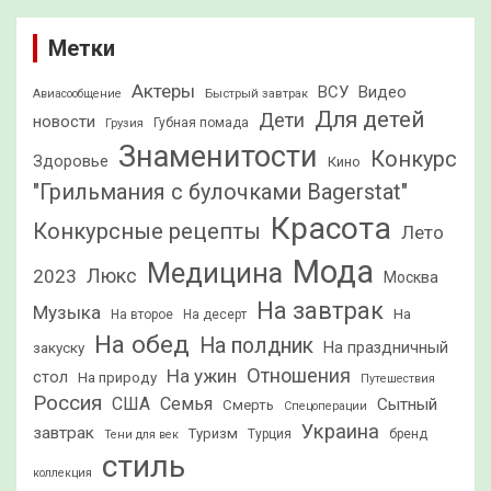
Метки
Актеры
ВСУ
Видео
Быстрый завтрак
Авиасообщение
Для детей
Дети
новости
Грузия
Губная помада
Знаменитости
Конкурс
Здоровье
Кино
"Грильмания с булочками Bagerstat"
Красота
Конкурсные рецепты
Лето
Мода
Медицина
2023
Люкс
Москва
На завтрак
Музыка
На
На второе
На десерт
На обед
На полдник
На праздничный
закуску
Отношения
На ужин
стол
На природу
Путешествия
Россия
США
Семья
Сытный
Смерть
Спецоперации
Украина
завтрак
Туризм
Турция
бренд
Тени для век
стиль
коллекция