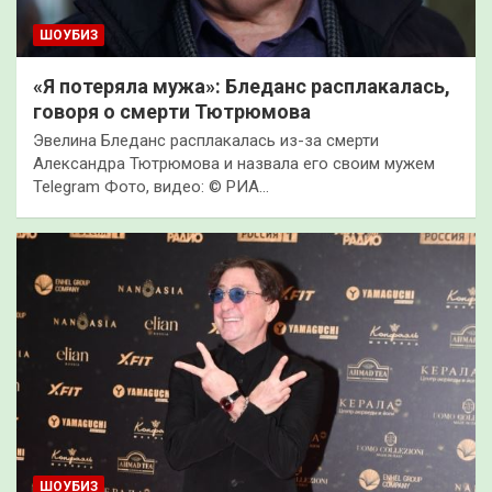
ШОУБИЗ
«Я потеряла мужа»: Бледанс расплакалась,
говоря о смерти Тютрюмова
Эвелина Бледанс расплакалась из-за смерти
Александра Тютрюмова и назвала его своим мужем
Telegram Фото, видео: © РИА…
ШОУБИЗ