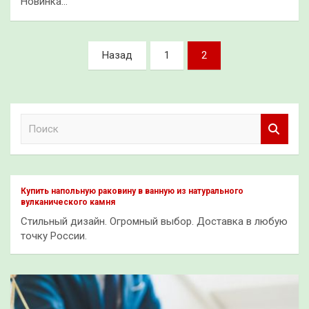
Новинка…
Пагинация
Назад
1
2
записей
П
о
и
с
к
Купить напольную раковину в ванную из натурального
вулканического камня
Стильный дизайн. Огромный выбор. Доставка в любую
точку России.