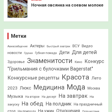
Ночная овсянка на соевом молоке
Метки
Актеры
ВСУ
Видео
Быстрый завтрак
Авиасообщение
Для детей
Дети
новости
Грузия
Губная помада
Знаменитости
Конкурс
Здоровье
Кино
"Грильмания с булочками Bagerstat"
Красота
Конкурсные рецепты
Лето
Мода
Медицина
2023
Люкс
Москва
На завтрак
Музыка
На
На второе
На десерт
На обед
На полдник
На праздничный
закуску
Отношения
На ужин
стол
На природу
Путешествия