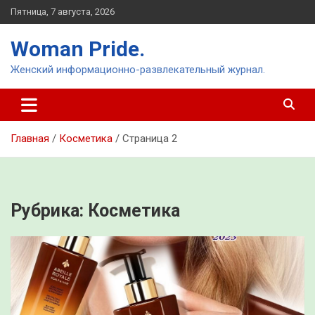
Перейти
Пятница, 7 августа, 2026
к
содержимому
Woman Pride.
Женский информационно-развлекательный журнал.
Главная
Косметика
Страница 2
Рубрика:
Косметика