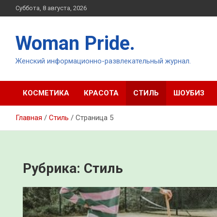
Перейти
Суббота, 8 августа, 2026
к
содержимому
Woman Pride.
Женский информационно-развлекательный журнал.
КОСМЕТИКА
КРАСОТА
СТИЛЬ
ШОУБИЗ
Главная
Стиль
Страница 5
Рубрика:
Стиль