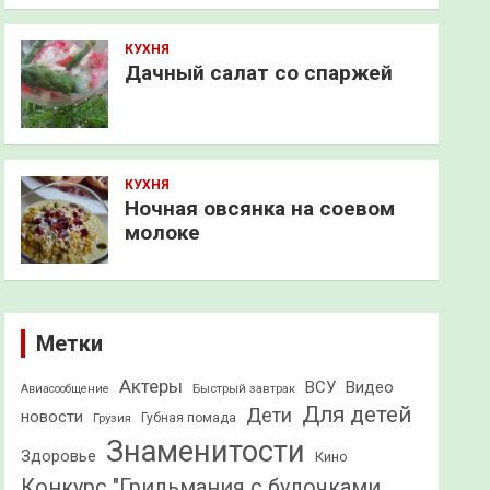
КУХНЯ
Дачный салат со спаржей
КУХНЯ
Ночная овсянка на соевом
молоке
Метки
Актеры
ВСУ
Видео
Быстрый завтрак
Авиасообщение
Для детей
Дети
новости
Грузия
Губная помада
Знаменитости
Здоровье
Кино
Конкурс "Грильмания с булочками