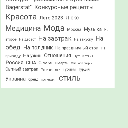
Конкурсные рецепты
Bagerstat"
Красота
Лето 2023
Люкс
Мода
Медицина
Музыка
Москва
На
На
На завтрак
На закуску
второе
На десерт
обед
На полдник
На праздничный стол
На
Отношения
На ужин
природу
Путешествия
Россия
США
Семья
Смерть
Спецоперации
Сытный завтрак
Туризм
Турция
Тени для век
стиль
Украина
бренд
коллекция