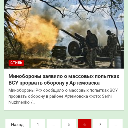
СТИЛЬ
Минобороны заявило о массовых попытках
ВСУ прорвать оборону у Артемовска
Минобороны РФ сообщило о массовых попытках ВСУ
прорвать оборону в районе Артемовска Фото: Serhii
Nuzhnenko /…
Пагинация
Назад
1
…
5
6
7
…