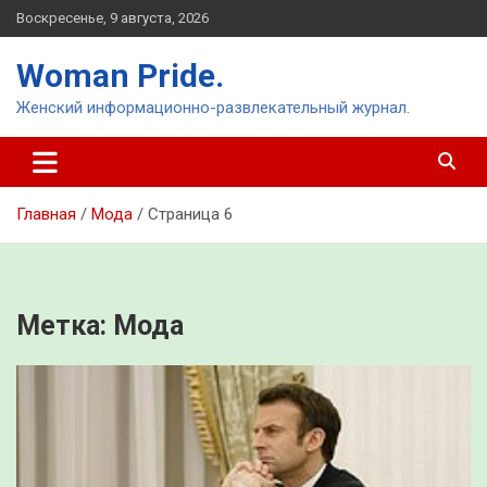
Перейти
Воскресенье, 9 августа, 2026
к
содержимому
Woman Pride.
Женский информационно-развлекательный журнал.
Главная
Мода
Страница 6
Метка:
Мода