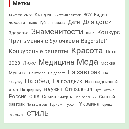
Метки
Актеры
ВСУ
Видео
Быстрый завтрак
Авиасообщение
Для детей
Дети
новости
Грузия
Губная помада
Знаменитости
Конкурс
Здоровье
Кино
"Грильмания с булочками Bagerstat"
Красота
Конкурсные рецепты
Лето
Мода
Медицина
2023
Люкс
Москва
На завтрак
Музыка
На
На второе
На десерт
На обед
На полдник
На праздничный
закуску
Отношения
На ужин
стол
На природу
Путешествия
Россия
США
Семья
Сытный
Смерть
Спецоперации
Украина
завтрак
Туризм
Турция
бренд
Тени для век
стиль
коллекция