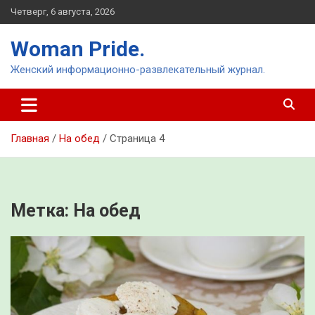
Перейти
Четверг, 6 августа, 2026
к
содержимому
Woman Pride.
Женский информационно-развлекательный журнал.
Главная
На обед
Страница 4
Метка:
На обед