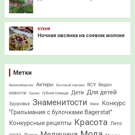
КУХНЯ
Ночная овсянка на соевом молоке
Метки
Актеры
ВСУ
Видео
Быстрый завтрак
Авиасообщение
Для детей
Дети
новости
Грузия
Губная помада
Знаменитости
Конкурс
Здоровье
Кино
"Грильмания с булочками Bagerstat"
Красота
Конкурсные рецепты
Лето
Мода
Медицина