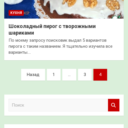
КУХНЯ
Шоколадный пирог с творожными
шариками
По моему запросу поисковик выдал 5 вариантов
пирога с таким названием. Я тщательно изучила все
варианты.…
Пагинация
Назад
1
…
3
4
записей
П
о
и
с
к