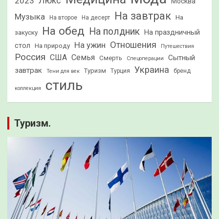
2023
Люкс
Москва
На завтрак
Музыка
На
На второе
На десерт
На обед
На полдник
На праздничный
закуску
Отношения
На ужин
стол
На природу
Путешествия
Россия
США
Семья
Сытный
Смерть
Спецоперации
Украина
завтрак
Туризм
Турция
бренд
Тени для век
стиль
коллекция
Туризм.