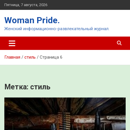
Перейти
Пятница, 7 августа, 2026
к
содержимому
Woman Pride.
Женский информационно-развлекательный журнал.
Главная
стиль
Страница 6
Метка:
стиль