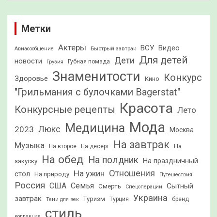
Метки
Актеры
ВСУ
Видео
Быстрый завтрак
Авиасообщение
Для детей
Дети
новости
Грузия
Губная помада
Знаменитости
Конкурс
Здоровье
Кино
"Грильмания с булочками Bagerstat"
Красота
Конкурсные рецепты
Лето
Мода
Медицина
2023
Люкс
Москва
На завтрак
Музыка
На
На второе
На десерт
На обед
На полдник
На праздничный
закуску
Отношения
На ужин
стол
На природу
Путешествия
Россия
США
Семья
Сытный
Смерть
Спецоперации
Украина
завтрак
Туризм
Турция
бренд
Тени для век
стиль
коллекция