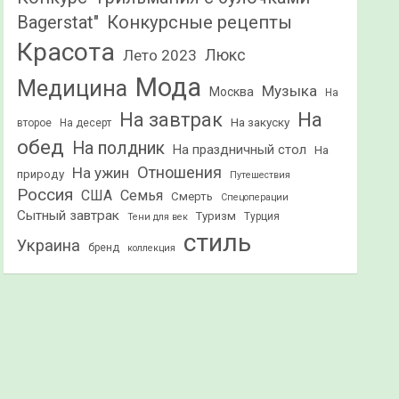
Конкурсные рецепты
Bagerstat"
Красота
Лето 2023
Люкс
Мода
Медицина
Музыка
Москва
На
На
На завтрак
На закуску
второе
На десерт
обед
На полдник
На праздничный стол
На
Отношения
На ужин
природу
Путешествия
Россия
США
Семья
Смерть
Спецоперации
Сытный завтрак
Туризм
Турция
Тени для век
стиль
Украина
бренд
коллекция