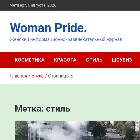
Перейти
Четверг, 6 августа, 2026
к
содержимому
Woman Pride.
Женский информационно-развлекательный журнал.
КОСМЕТИКА
КРАСОТА
СТИЛЬ
ШОУБИЗ
Главная
стиль
Страница 5
Метка:
стиль