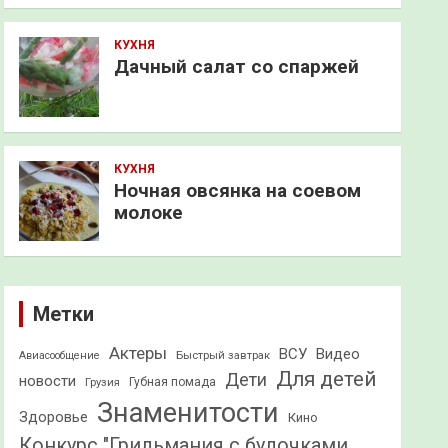
КУХНЯ
Дачный салат со спаржей
КУХНЯ
Ночная овсянка на соевом
молоке
Метки
Актеры
ВСУ
Видео
Быстрый завтрак
Авиасообщение
Для детей
Дети
новости
Грузия
Губная помада
Знаменитости
Здоровье
Кино
Конкурс "Грильмания с булочками