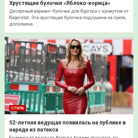
Хрустящие булочки «Яблоко-корица»
Десертный вариант булочки для бургера с кунжутом от
Bagerstat. Эта хрустящая булочка подсушена на гриле,
дополнена…
СТИЛЬ
52-летняя ведущая появилась на публике в
наряде из латекса
Британская ведущая Аманда Холден прошлась по