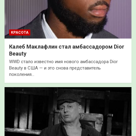
КРАСОТА
Калеб Маклафлин стал амбассадором Dior
Beauty
WWD стало известно имя нового амбассадора Dior
Beauty в США — и это снова представитель
поколения…