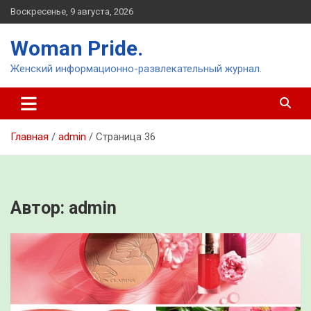
Перейти
Воскресенье, 9 августа, 2026
к
содержимому
Woman Pride.
Женский информационно-развлекательный журнал.
Главная
admin
Страница 36
Автор:
admin