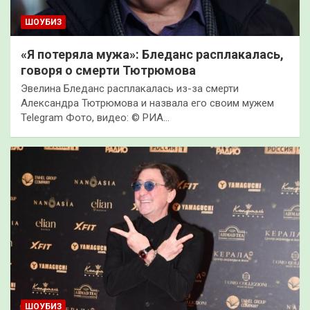
ШОУБИЗ
«Я потеряла мужа»: Бледанс расплакалась,
говоря о смерти Тютрюмова
Эвелина Бледанс расплакалась из-за смерти
Александра Тютрюмова и назвала его своим мужем
Telegram Фото, видео: © РИА…
ШОУБИЗ