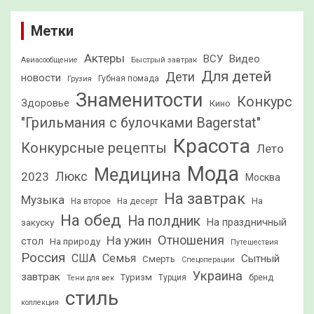
Метки
Актеры
ВСУ
Видео
Быстрый завтрак
Авиасообщение
Для детей
Дети
новости
Грузия
Губная помада
Знаменитости
Конкурс
Здоровье
Кино
"Грильмания с булочками Bagerstat"
Красота
Конкурсные рецепты
Лето
Мода
Медицина
2023
Люкс
Москва
На завтрак
Музыка
На
На второе
На десерт
На обед
На полдник
На праздничный
закуску
Отношения
На ужин
стол
На природу
Путешествия
Россия
США
Семья
Сытный
Смерть
Спецоперации
Украина
завтрак
Туризм
Турция
бренд
Тени для век
стиль
коллекция