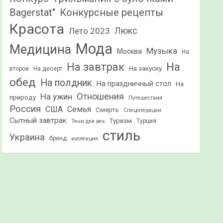
Конкурсные рецепты
Bagerstat"
Красота
Лето 2023
Люкс
Мода
Медицина
Музыка
Москва
На
На
На завтрак
На закуску
второе
На десерт
обед
На полдник
На праздничный стол
На
Отношения
На ужин
природу
Путешествия
Россия
США
Семья
Смерть
Спецоперации
Сытный завтрак
Туризм
Турция
Тени для век
стиль
Украина
бренд
коллекция