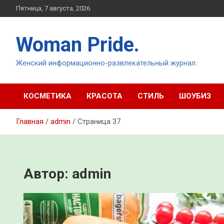
Перейти
Пятница, 7 августа, 2026
к
содержимому
Woman Pride.
Женский информационно-развлекательный журнал.
КОСМЕТИКА
КРАСОТА
СТИЛЬ
ШОУБИЗ
Главная
admin
Страница 37
Автор:
admin