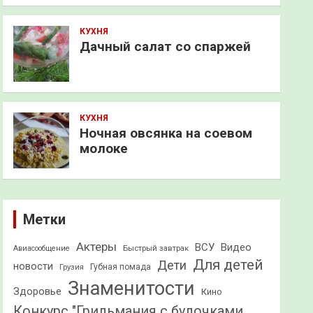
КУХНЯ
Дачный салат со спаржей
КУХНЯ
Ночная овсянка на соевом
молоке
Метки
Актеры
ВСУ
Видео
Быстрый завтрак
Авиасообщение
Для детей
Дети
новости
Грузия
Губная помада
Знаменитости
Здоровье
Кино
Конкурс "Грильмания с булочками