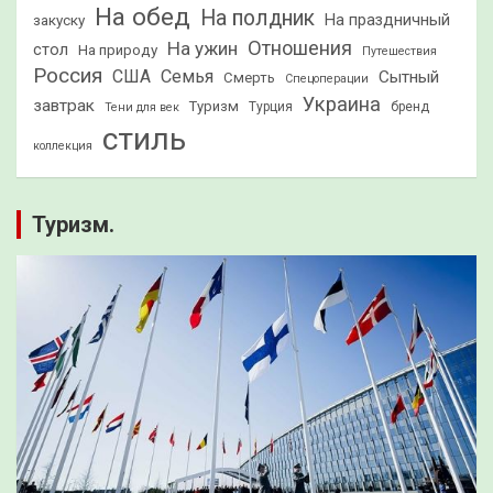
На обед
На полдник
На праздничный
закуску
Отношения
На ужин
стол
На природу
Путешествия
Россия
США
Семья
Сытный
Смерть
Спецоперации
Украина
завтрак
Туризм
Турция
бренд
Тени для век
стиль
коллекция
Туризм.