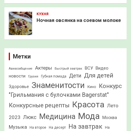
КУХНЯ
Ночная овсянка на соевом молоке
Метки
Актеры
ВСУ
Видео
Быстрый завтрак
Авиасообщение
Для детей
Дети
новости
Грузия
Губная помада
Знаменитости
Конкурс
Здоровье
Кино
"Грильмания с булочками Bagerstat"
Красота
Конкурсные рецепты
Лето
Мода
Медицина
2023
Люкс
Москва
На завтрак
Музыка
На
На второе
На десерт