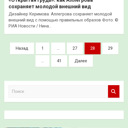
сохраняет молодой внешний вид
Дизайнер Керимова: Аллегрова сохраняет молодой
внешний вид с помощью правильных образов Фото: ©
РИА Новости / Нина…
Пагинация
Назад
1
…
27
28
29
записей
…
41
Далее
П
о
и
с
к