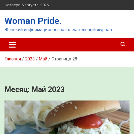
Перейти
Четверг, 6 августа, 2026
к
содержимому
Woman Pride.
Женский информационно-развлекательный журнал.
Главная
2023
Май
Страница 28
Месяц:
Май 2023