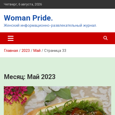
Перейти
Четверг, 6 августа, 2026
к
содержимому
Woman Pride.
Женский информационно-развлекательный журнал.
Главная
2023
Май
Страница 33
Месяц:
Май 2023