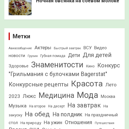
Ночная овсянка на соевом молоке
Метки
Актеры
ВСУ
Видео
Быстрый завтрак
Авиасообщение
Для детей
Дети
новости
Грузия
Губная помада
Знаменитости
Конкурс
Здоровье
Кино
"Грильмания с булочками Bagerstat"
Красота
Конкурсные рецепты
Лето
Мода
Медицина
2023
Люкс
Москва
На завтрак
Музыка
На
На второе
На десерт
На обед
На полдник
На праздничный
закуску
Отношения
На ужин
стол
На природу
Путешествия