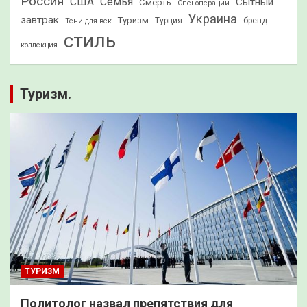
Россия
США
Семья
Сытный
Смерть
Спецоперации
Украина
завтрак
Туризм
Турция
бренд
Тени для век
стиль
коллекция
Туризм.
ТУРИЗМ
Политолог назвал препятствия для